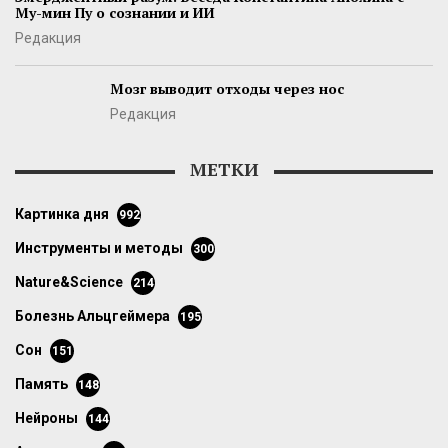
Му-мин Пу о сознании и ИИ
Редакция
Мозг выводит отходы через нос
Редакция
МЕТКИ
картинка дня
992
инструменты и методы
300
Nature&Science
214
болезнь Альцгеймера
195
сон
151
память
148
нейроны
144