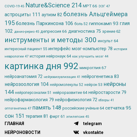
Nature&Science
214
МРТ
66
ЭЭГ
47
COVID-19
45
болезнь Альцгеймера
астроциты
111
аутизм
82
195
болезнь Паркинсона
106
глия
гиппокамп
93
боль
52
102
депрессия
66
диагностика
75
зрение
62
данио-рерио
45
инструменты и методы
300
инсульт
64
интерфейс мозг-компьютер
78
интересный пациент
55
история
история нейронаук
64
неврологии
47
как улучшить мозг
44
картинка дня
992
микроглия
67
нейрогенетика
83
нейроанатомия
72
нейровизуализация
41
нейроны
нейрозоология
104
нейромолекулы
52
нейрон
53
144
нейростарости
79
нейроразвитие
64
нейроперсоналии
51
нейрофармакология
79
нейрофизиология
72
обзоры
41
память
148
сетчатка
95
российские учёные
64
оптогенетика
47
сон
151
терапия
81
фмрт
61
эпилепсия
45
ГЛАВНАЯ
telegram
НЕЙРОНОВОСТИ
vkontakte