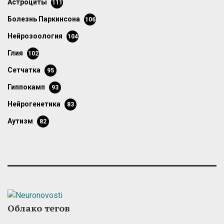
астроциты
111
болезнь Паркинсона
106
нейрозоология
104
глия
102
сетчатка
95
гиппокамп
93
нейрогенетика
83
аутизм
82
Облако тегов