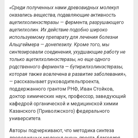
«Среди полученных нами древовидных молекул
оказались вещества, подавляющие активность
ацетилхолинэстеразы — фермента, разрушающего
ацетилхолин. Их действие подобно широко
используемому препарату для лечения болезни
Альцгеймера — донепезилу. Кроме того, мы
синтезировали соединения, ухудшающие работу не
только ацетилхолинэстеразы, но еще одного
родственного фермента — бутирилхолинэстеразы,
которая также вовлечена в развитие заболевания»
,
— рассказывает руководительпроекта,
поддержанного грантом РНФ, Иван Стойков,
доктор химических наук, профессор, заведующий
кафедрой органической и медицинской химии
Казанского (Приволжского) федерального
университета.
Авторы подчеркивают, что методика синтеза
древовидных молекул очень проста, благодаря