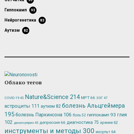
95
гиппокамп
93
нейрогенетика
83
аутизм
82
Облако тегов
Nature&Science
214
МРТ
66
ЭЭГ
47
COVID-19
45
болезнь Альцгеймера
астроциты
111
аутизм
82
195
болезнь Паркинсона
106
глия
гиппокамп
93
боль
52
102
депрессия
66
диагностика
75
зрение
62
данио-рерио
45
инструменты и методы
300
инсульт
64