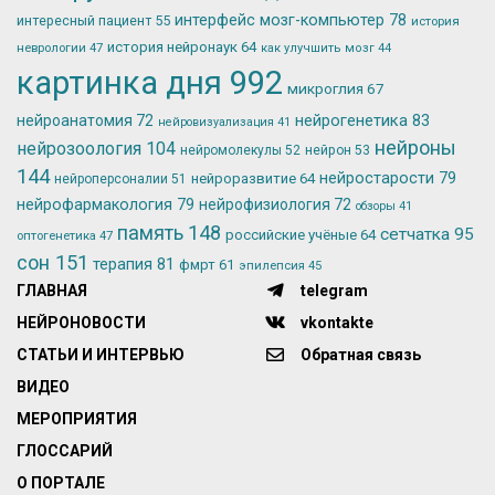
интерфейс мозг-компьютер
78
интересный пациент
55
история
история нейронаук
64
неврологии
47
как улучшить мозг
44
картинка дня
992
микроглия
67
нейрогенетика
83
нейроанатомия
72
нейровизуализация
41
нейроны
нейрозоология
104
нейромолекулы
52
нейрон
53
144
нейростарости
79
нейроразвитие
64
нейроперсоналии
51
нейрофармакология
79
нейрофизиология
72
обзоры
41
память
148
сетчатка
95
российские учёные
64
оптогенетика
47
сон
151
терапия
81
фмрт
61
эпилепсия
45
ГЛАВНАЯ
telegram
НЕЙРОНОВОСТИ
vkontakte
СТАТЬИ И ИНТЕРВЬЮ
Обратная связь
ВИДЕО
МЕРОПРИЯТИЯ
ГЛОССАРИЙ
О ПОРТАЛЕ