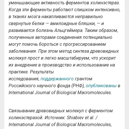
уменьшающие активность ферментов холинэстераз.
Когда эти ферменты работают слишком интенсивно,
в тканях мозга накапливаются неправильно
свернутые белки — амилоидные бляшки, — и
развивается болезнь Альцгеймера. Таким образом,
полученные авторами соединения потенциально
могут помочь бороться с прогрессированием
заболевания. При этом метод синтеза древовидных
молекул прост и легко масштабируем, что ускорит
их внедрение в производство и использование на
практике. Результаты
исследования,
поддержанного
грантом
Российского научного фонда (РНФ),
опубликованы
в
International Journal of Biological Macromolecules.
Связывание древовидных молекул с ферментом
холинэстеразой. Источник: Shiabiev et al. /
International Journal of Biological Macromolecules,