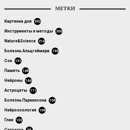
МЕТКИ
картинка дня
992
инструменты и методы
300
Nature&Science
214
болезнь Альцгеймера
195
сон
151
память
148
нейроны
144
астроциты
111
болезнь Паркинсона
106
нейрозоология
104
глия
102
сетчатка