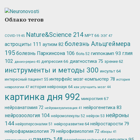
Облако тегов
Nature&Science
214
МРТ
66
ЭЭГ
47
COVID-19
45
болезнь Альцгеймера
астроциты
111
аутизм
82
195
болезнь Паркинсона
106
глия
гиппокамп
93
боль
52
102
депрессия
66
диагностика
75
зрение
62
данио-рерио
45
инструменты и методы
300
инсульт
64
интерфейс мозг-компьютер
78
интересный пациент
55
история
история нейронаук
64
неврологии
47
как улучшить мозг
44
картинка дня
992
микроглия
67
нейрогенетика
83
нейроанатомия
72
нейровизуализация
41
нейроны
нейрозоология
104
нейромолекулы
52
нейрон
53
144
нейростарости
79
нейроразвитие
64
нейроперсоналии
51
нейрофармакология
79
нейрофизиология
72
обзоры
41
память
148
сетчатка
95
российские учёные
64
оптогенетика
47