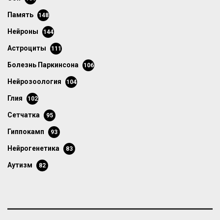
память
148
нейроны
144
астроциты
111
болезнь Паркинсона
106
нейрозоология
104
глия
102
сетчатка
95
гиппокамп
93
нейрогенетика
83
аутизм
82