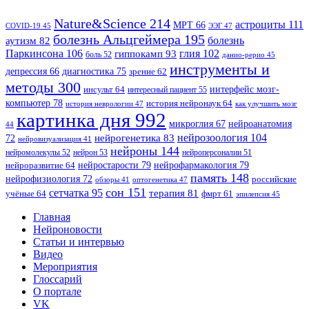
Nature&Science
214
астроциты
111
МРТ
66
COVID-19
45
ЭЭГ
47
болезнь Альцгеймера
195
болезнь
аутизм
82
Паркинсона
106
гиппокамп
93
глия
102
боль
52
данио-рерио
45
инструменты и
диагностика
75
депрессия
66
зрение
62
методы
300
интерфейс мозг-
инсульт
64
интересный пациент
55
компьютер
78
история нейронаук
64
история неврологии
47
как улучшить мозг
картинка дня
992
микроглия
67
нейроанатомия
44
нейрозоология
104
нейрогенетика
83
72
нейровизуализация
41
нейроны
144
нейромолекулы
52
нейрон
53
нейроперсоналии
51
нейростарости
79
нейрофармакология
79
нейроразвитие
64
память
148
нейрофизиология
72
российские
оптогенетика
47
обзоры
41
сон
151
сетчатка
95
терапия
81
учёные
64
фмрт
61
эпилепсия
45
Главная
Нейроновости
Статьи и интервью
Видео
Мероприятия
Глоссарий
О портале
VK