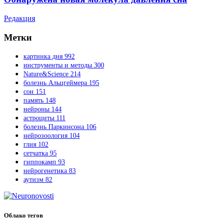
Редакция
Метки
картинка дня
992
инструменты и методы
300
Nature&Science
214
болезнь Альцгеймера
195
сон
151
память
148
нейроны
144
астроциты
111
болезнь Паркинсона
106
нейрозоология
104
глия
102
сетчатка
95
гиппокамп
93
нейрогенетика
83
аутизм
82
Облако тегов