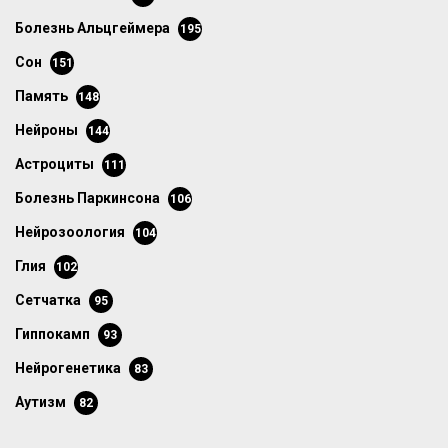
болезнь Альцгеймера
195
сон
151
память
148
нейроны
144
астроциты
111
болезнь Паркинсона
106
нейрозоология
104
глия
102
сетчатка
95
гиппокамп
93
нейрогенетика
83
аутизм
82