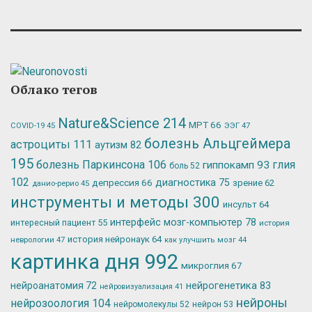
Облако тегов
Nature&Science
214
МРТ
66
ЭЭГ
47
COVID-19
45
болезнь Альцгеймера
астроциты
111
аутизм
82
195
болезнь Паркинсона
106
глия
гиппокамп
93
боль
52
102
депрессия
66
диагностика
75
зрение
62
данио-рерио
45
инструменты и методы
300
инсульт
64
интерфейс мозг-компьютер
78
интересный пациент
55
история
история нейронаук
64
неврологии
47
как улучшить мозг
44
картинка дня
992
микроглия
67
нейрогенетика
83
нейроанатомия
72
нейровизуализация
41
нейроны
нейрозоология
104
нейромолекулы
52
нейрон
53