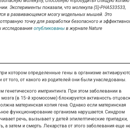
езопасную молекулу, способную «пробудить» спящую копию
нии. Эксперименты показали, что молекула (S)-PHA533533,
ется в развивающемся мозгу модельных мышей. Это
отправную точку для разработки безопасного и эффективно
ы исследования
опубликованы
в журнале Nature
, при котором определенные гены в организме активируют
от того, от какого из родителей они были унаследованы.
м генетического импринтинга. При этом заболевании в
мозга (в 15-й хромосоме) блокируется активность отцовс
должна материнская копия гена. Однако если материнская
льное функционирование организма нарушается. Синдром
ивает речь, вызывает у детей эпилептические припадки,
, а затем и смерть. Лекарства от этого заболевания еще н