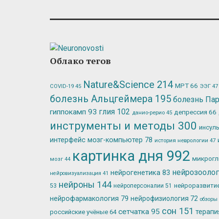
Облако тегов
Nature&Science
214
МРТ
66
ЭЭГ
47
COVID-19
45
болезнь Альцгеймера
195
болезнь Па
глия
102
гиппокамп
93
депрессия
66
данио-рерио
45
инструменты и методы
300
инсул
интерфейс мозг-компьютер
78
история неврологии
47
картинка дня
992
микрог
мозг
44
нейрозооло
нейрогенетика
83
нейровизуализация
41
нейроны
144
нейроразвити
53
нейроперсоналии
51
нейрофармакология
79
нейрофизиология
72
обзоры
сон
151
сетчатка
95
терап
российские учёные
64