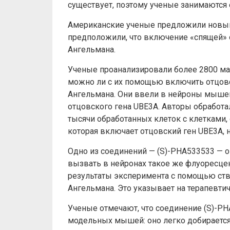
существует, поэтому ученые занимаются 
Американские ученые предложили новый
предположили, что включение «спящей» 
Ангельмана.
Ученые проанализировали более 2800 мал
можно ли с их помощью включить отцов
Ангельмана. Они ввели в нейроны мышей
отцовского гена UBE3A. Авторы обработ
тысячи обработанных клеток с клетками
которая включает отцовский ген UBE3A, 
Одно из соединений — (S)-PHA533533 — 
вызвать в нейронах такое же флуоресце
результаты эксперимента с помощью ств
Ангельмана. Это указывает на терапевти
Ученые отмечают, что соединение (S)-P
модельных мышей: оно легко добирается