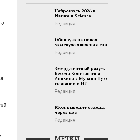
Нейроиюль 2026 в
Nature и Science
го
Редакция
Обнаружена новая
молекула давления сна
Редакция
Эмерджентный разум.
Беседа Константина
ся
Анохина с Му-мин Пу о
сознании и ИИ
Редакция
кой
Мозг выводит отходы
через нос
Редакция
е
МЕТКИ