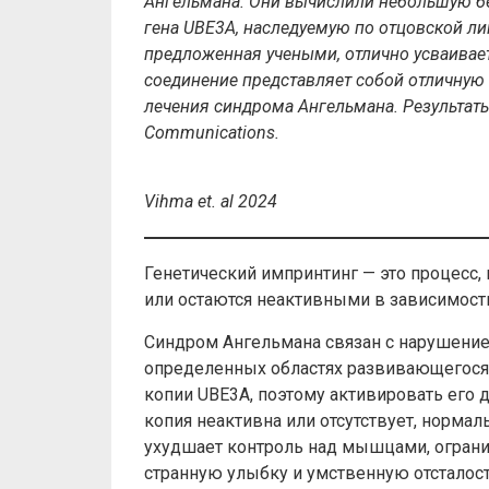
Ангельмана. Они вычислили небольшую б
гена UBE3A, наследуемую по отцовской ли
предложенная учеными, отлично усваива
соединение представляет собой отличную 
лечения синдрома Ангельмана. Результат
Communications.
Vihma et. al 2024
Генетический импринтинг — это процесс
или остаются неактивными в зависимости 
Синдром Ангельмана связан с нарушение
определенных областях развивающегося 
копии UBE3A, поэтому активировать его 
копия неактивна или отсутствует, норма
ухудшает контроль над мышцами, огранич
странную улыбку и умственную отсталость