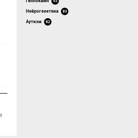
гиппокамп
93
нейрогенетика
83
аутизм
82
t