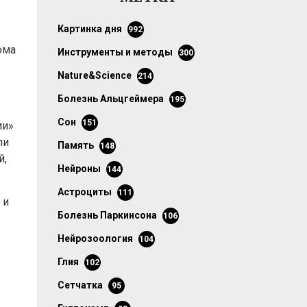
картинка дня
992
ома
инструменты и методы
300
Nature&Science
214
болезнь Альцгеймера
195
сон
151
ии»
ли
память
148
й,
нейроны
144
астроциты
111
 и
болезнь Паркинсона
106
нейрозоология
104
глия
102
сетчатка
95