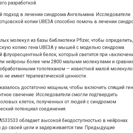
его разработкой.
 подход в лечении синдрома Ангельмана. Исследователи
отцовской копии UBE3A способно помочь в лечении синдр
ых молекул из базы библиотеки Pfizer, чтобы определить,
скую копию гена UBE3A у мышей с моделью синдрома
 флуоресцентный белок, который светится при «включен
али нейроны более чем 2800 малыми молекулами и сравни
, обработанными топотеканом — известной малой молекуло
но не имеет терапевтической ценности.
оказалось достаточно мощным, чтобы включить спящий ген
нтное свечение. Исследователи смогли подтвердить
оловых клеток, полученных от людей с синдромом
ческий потенциал соединения.
HA533533 обладает высокой биодоступностью в нейронах
 до своей цели и задерживается там. Предыдущие