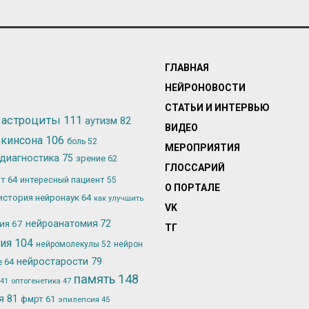
ГЛАВНАЯ
НЕЙРОНОВОСТИ
СТАТЬИ И ИНТЕРВЬЮ
астроциты
111
аутизм
82
ВИДЕО
ркинсона
106
боль
52
МЕРОПРИЯТИЯ
диагностика
75
зрение
62
ГЛОССАРИЙ
ьт
64
интересный пациент
55
О ПОРТАЛЕ
история нейронаук
64
как улучшить
VK
лия
67
нейроанатомия
72
ТГ
гия
104
нейромолекулы
52
нейрон
нейростарости
79
е
64
память
148
оптогенетика
47
41
ия
81
фмрт
61
эпилепсия
45