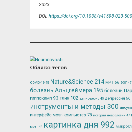
2023.
DOI:
https://doi.org/10.1038/s41598-023-50
Облако тегов
Nature&Science
214
МРТ
66
ЭЭГ
47
COVID-19
45
болезнь Альцгеймера
195
болезнь Па
глия
102
гиппокамп
93
депрессия
66
данио-рерио
45
инструменты и методы
300
инсул
интерфейс мозг-компьютер
78
история неврологии
47
картинка дня
992
микрог
мозг
44