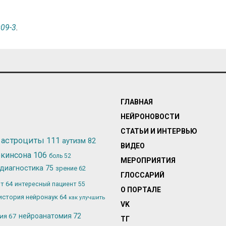
009-3
.
ГЛАВНАЯ
НЕЙРОНОВОСТИ
СТАТЬИ И ИНТЕРВЬЮ
астроциты
111
аутизм
82
ВИДЕО
ркинсона
106
боль
52
МЕРОПРИЯТИЯ
диагностика
75
зрение
62
ГЛОССАРИЙ
ьт
64
интересный пациент
55
О ПОРТАЛЕ
история нейронаук
64
как улучшить
VK
лия
67
нейроанатомия
72
ТГ