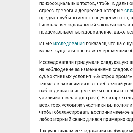
психосоциальных тестов, чтобы в дальне
стресс, тревога и депрессия, которые
свя
предмет субъективного ощущения того, 
Гипотеза исследователей заключалась в 
предсказывает выздоровление, даже ес
Иные
исследования
показали, что на ощ
может существенно влиять временная обр
Исследователи придумали следующую экс
на наблюдение за изменениями следов о
субъективных условия: «быстрое время»
таймер в зависимости от требований ус
наблюдения за исцелением составляло 56 м
увеличивалось в два раза). Во втором слу
всех трех условиях участники выполняли
чтобы сбалансировать воспринимаемое в
лабораторный сеанс длился примерно один
Так участникам исследования необходи