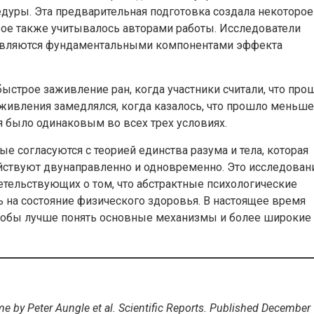
уры. Эта предварительная подготовка создала некоторое
рое также учитывалось авторами работы. Исследователи
я являются фундаментальными компонентами эффекта
ыстрое заживление ран, когда участники считали, что про
живления замедлялся, когда казалось, что прошло меньше
 было одинаковым во всех трех условиях.
е согласуются с теорией единства разума и тела, которая
ействуют двунаправленно и одновременно. Это исследован
тельствующих о том, что абстрактные психологические
 на состояние физического здоровья. В настоящее время
тобы лучше понять основные механизмы и более широкие
ime by Peter Aungle et al. Scientific Reports. Published December