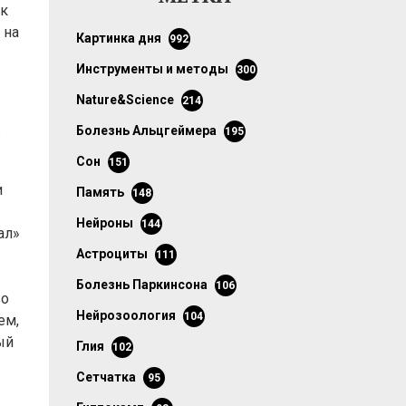
ак
 на
картинка дня
992
инструменты и методы
300
Nature&Science
214
болезнь Альцгеймера
в
195
сон
151
и
память
148
нейроны
144
ал»
астроциты
111
болезнь Паркинсона
106
во
нейрозоология
104
ем,
ый
глия
102
сетчатка
95