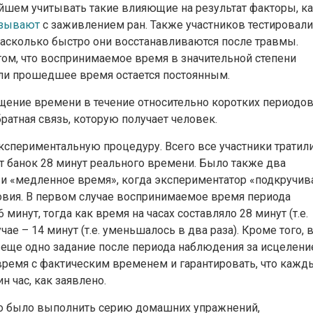
йшем учитывать такие влияющие на результат факторы, к
зывают
с заживлением ран. Также участников тестировали
насколько быстро они восстанавливаются после травмы.
том, что воспринимаемое время в значительной степени
ли прошедшее время остается постоянным.
ущение времени в течение относительно коротких периодо
атная связь, которую получает человек.
периментальную процедуру. Всего все участники тратил
т банок 28 минут реального времени. Было также два
 и «медленное время», когда экспериментатор «подкручив
ловия. В первом случае воспринимаемое время периода
инут, тогда как время на часах составляло 28 минут (т.е.
чае – 14 минут (т.е. уменьшалось в два раза). Кроме того, 
 еще одно задание после периода наблюдения за исцелени
ремя с фактическим временем и гарантировать, что кажд
 час, как заявлено.
мо было выполнить серию домашних упражнений,