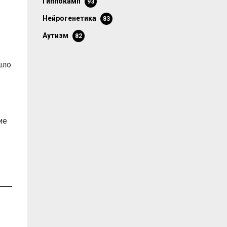
гиппокамп
93
нейрогенетика
83
аутизм
82
шло
ие