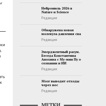
ны
Нейроиюль 2026 в
Nature и Science
Редакция
Обнаружена новая
молекула давления сна
Редакция
нки
,
Эмерджентный разум.
Беседа Константина
я
Анохина с Му-мин Пу о
сознании и ИИ
Редакция
ать
Мозг выводит отходы
к
через нос
Редакция
МЕТКИ