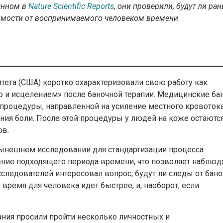
анном в
Nature Scientific Reports
, они проверили, будут ли ра
имости от воспринимаемого человеком времени.
тета (США) коротко охарактеризовали свою работу как
 и исцелением» после баночной терапии. Медицинские ба
процедуры, направленной на усиление местного кровотока
ния боли. После этой процедуры у людей на коже остаютс
ов.
 нынешнем исследовании для стандартизации процесса
ение подходящего периода времени, что позволяет наблюд
сследователей интересовал вопрос, будут ли следы от бано
время для человека идет быстрее, и, наоборот, если
ния просили пройти несколько личностных и