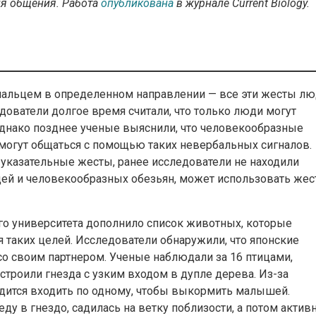
я общения. Работа
опубликована
в журнале Current Biology.
 пальцем в определенном направлении — все эти жесты л
ователи долгое время считали, что только люди могут
Однако позднее ученые выяснили, что человекообразные
 могут общаться с помощью таких невербальных сигналов.
указательные жесты, ранее исследователи не находили
юдей и человекообразных обезьян, может использовать же
го университета дополнило список животных, которые
аких целей. Исследователи обнаружили, что японские
о своим партнером. Ученые наблюдали за 16 птицами,
строили гнезда с узким входом в дупле дерева. Из-за
дится входить по одному, чтобы выкормить малышей.
еду в гнездо, садилась на ветку поблизости, а потом актив