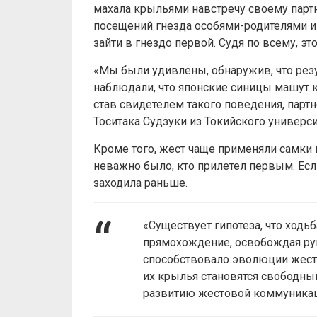
махала крыльями навстречу своему парт
посещений гнезда особями-родителями и
зайти в гнездо первой. Судя по всему, эт
«Мы были удивлены, обнаружив, что рез
наблюдали, что японские синицы машут к
став свидетелем такого поведения, партн
Тоситака Судзуки из Токийского универси
Кроме того, жест чаще применяли самки п
неважно было, кто прилетел первым. Есл
заходила раньше.
«Существует гипотеза, что ходь
прямохождение, освобождая рук
способствовало эволюции жесто
их крылья становятся свободны
развитию жестовой коммуникац