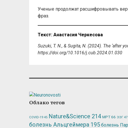
Ученые продолжат расшифровывать верб
фраз.
Текст: Анастасия Черкесова
Suzuki, T. N., & Sugita, N. (2024). The ‘after 
https://doi.org/10.1016/j.cub.2024.01.030
Облако тегов
Nature&Science
214
МРТ
66
ЭЭГ
47
COVID-19
45
болезнь Альцгеймера
195
болезнь Па