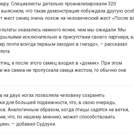
неру. Специалисты детально проанализировали 320
 выяснили, что такая демонстрация побуждала другую осо
от жест синиц очень похож на человеческий жест «‎После ва
ультаты оказались намного яснее, чем мы ожидали. Мы
рыльями исключительно в присутствии своего партнера, и,
ер почти всегда первым заходил в гнездо», — рассказал
тета.
тиц, а после этого самец входил в «‎домик». При этом
и же самка не пропускала самца жестом, то обычно она
ба на двух ногах позволяла человеку сохранять
и для большей подвижности, что, в свою очередь,
в. Аналогичным образом, когда птицы садятся на ветки,
ми, что, по нашему мнению, может способствовать
ии», — добавил Судзуки.