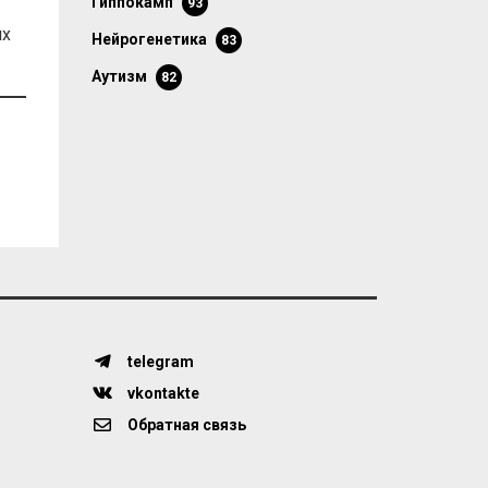
гиппокамп
93
их
нейрогенетика
83
аутизм
82
telegram
vkontakte
Обратная связь