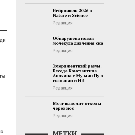
Нейроиюль 2026 в
Nature и Science
Редакция
Обнаружена новая
юди
молекула давления сна
Редакция
Эмерджентный разум.
Беседа Константина
Анохина с Му-мин Пу о
сты
сознании и ИИ
Редакция
Мозг выводит отходы
через нос
Редакция
но
МЕТКИ