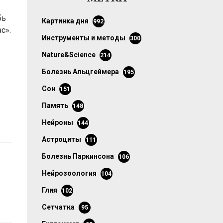
бь
картинка дня
992
с».
инструменты и методы
300
Nature&Science
214
болезнь Альцгеймера
195
сон
151
память
148
нейроны
144
астроциты
111
болезнь Паркинсона
106
нейрозоология
104
глия
102
сетчатка
95