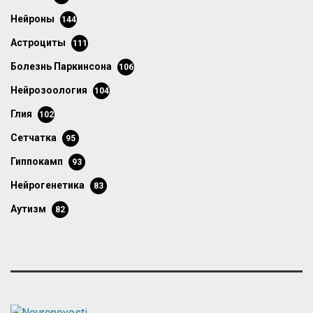
нейроны
144
астроциты
111
болезнь Паркинсона
106
нейрозоология
104
глия
102
сетчатка
95
гиппокамп
93
нейрогенетика
83
аутизм
82