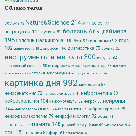
Облако тегов
Nature&Science
214
МРТ
66
ЭЭГ
47
COVID-19
45
болезнь Альцгеймера
астроциты
111
аутизм
82
195
болезнь Паркинсона
106
глия
гиппокамп
93
боль
52
102
депрессия
66
диагностика
75
зрение
62
данио-рерио
45
инструменты и методы
300
инсульт
64
интерфейс мозг-компьютер
78
интересный пациент
55
история
история нейронаук
64
неврологии
47
как улучшить мозг
44
картинка дня
992
микроглия
67
нейрогенетика
83
нейроанатомия
72
нейровизуализация
41
нейроны
нейрозоология
104
нейромолекулы
52
нейрон
53
144
нейростарости
79
нейроразвитие
64
нейроперсоналии
51
нейрофармакология
79
нейрофизиология
72
обзоры
41
память
148
сетчатка
95
российские учёные
64
оптогенетика
47
сон
151
терапия
81
фмрт
61
эпилепсия
45