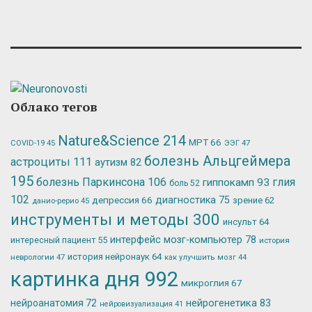
Облако тегов
Nature&Science
214
МРТ
66
ЭЭГ
47
COVID-19
45
болезнь Альцгеймера
астроциты
111
аутизм
82
195
болезнь Паркинсона
106
глия
гиппокамп
93
боль
52
102
депрессия
66
диагностика
75
зрение
62
данио-рерио
45
инструменты и методы
300
инсульт
64
интерфейс мозг-компьютер
78
интересный пациент
55
история
история нейронаук
64
неврологии
47
как улучшить мозг
44
картинка дня
992
микроглия
67
нейрогенетика
83
нейроанатомия
72
нейровизуализация
41