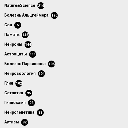
Nature&Science
214
болезнь Альцгеймера
195
сон
151
память
148
нейроны
144
астроциты
111
болезнь Паркинсона
106
нейрозоология
104
глия
102
сетчатка
95
гиппокамп
93
нейрогенетика
83
аутизм
82