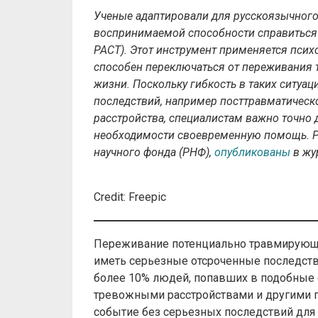
У
ченые адаптировали для русскоязычног
воспринимаемой способности справиться с т
PACT). Этот инструмент применяется псих
способен переключаться от переживания
жизни. Поскольку гибкость в таких ситуа
последствий, например посттравматическо
расстройства, специалистам важно точно 
необходимости своевременную помощь. Р
научного фонда (РНФ),
опубликованы
в жур
Credit: Freepic
Переживание потенциально травмирующих
иметь серьезные отсроченные последстви
более 10% людей, попавших в подобные 
тревожными расстройствами и другими 
событие без серьезных последствий для 