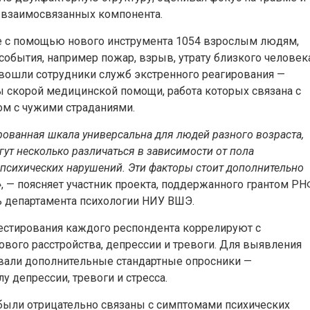
о взаимосвязанных компонента.
е с помощью нового инструмента 1054 взрослым людям,
ытия, например пожар, взрыв, утрату близкого человек
 вошли сотрудники служб экстренного реагирования —
ы скорой медицинской помощи, работа которых связана с
ом с чужими страданиями.
рованная шкала универсальна для людей разного возраста,
гут несколько различаться в зависимости от пола
 психических нарушений. Эти факторы стоит дополнительно
»
, — поясняет участник проекта, поддержанного грантом РН
ь департамента психологии НИУ ВШЭ.
тестирования каждого респондента коррелируют с
вого расстройства, депрессии и тревоги. Для выявления
овали дополнительные стандартные опросники —
 депрессии, тревоги и стресса.
были отрицательно связаны с симптомами психических