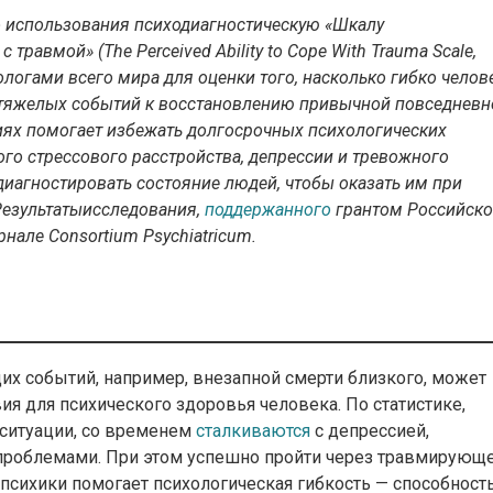
о использования психодиагностическую «Шкалу
равмой» (The Perceived Ability to Cope With Trauma Scale,
ологами всего мира для оценки того, насколько гибко челов
 тяжелых событий к восстановлению привычной повседневн
циях помогает избежать долгосрочных психологических
го стрессового расстройства, депрессии и тревожного
диагностировать состояние людей, чтобы оказать им при
езультатыисследования,
поддержанного
грантом Российско
нале Consortium Psychiatricum.
 событий, например, внезапной смерти близкого, может
я для психического здоровья человека. По статистике,
ситуации, со временем
сталкиваются
с депрессией,
проблемами. При этом успешно пройти через травмирующ
психики помогает психологическая гибкость — способност