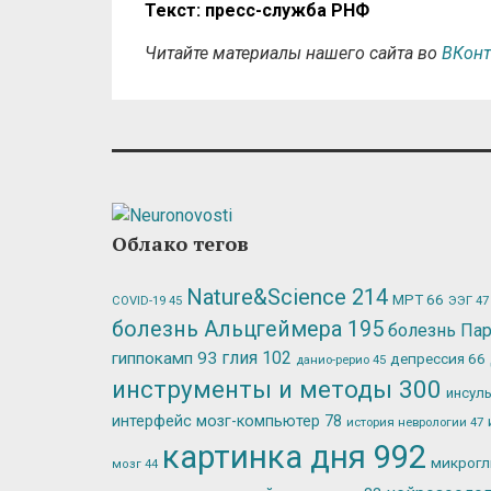
Текст: пресс-служба РНФ
Читайте материалы нашего сайта во
ВКонт
Облако тегов
Nature&Science
214
МРТ
66
ЭЭГ
47
COVID-19
45
болезнь Альцгеймера
195
болезнь Па
глия
102
гиппокамп
93
депрессия
66
данио-рерио
45
инструменты и методы
300
инсул
интерфейс мозг-компьютер
78
история неврологии
47
картинка дня
992
микрог
мозг
44