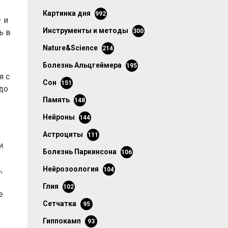
картинка дня
992
 и
инструменты и методы
ь в
300
Nature&Science
214
болезнь Альцгеймера
195
я с
сон
151
до
память
148
нейроны
144
астроциты
111
и
болезнь Паркинсона
106
,
нейрозоология
104
глия
102
е
сетчатка
95
гиппокамп
93