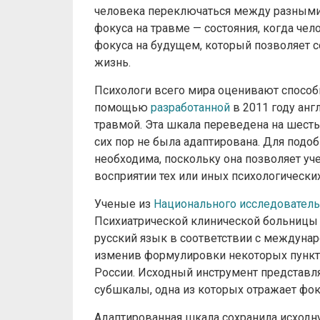
человека переключаться между разными 
фокуса на травме — состояния, когда че
фокуса на будущем, который позволяет 
жизнь.
Психологи всего мира оценивают способн
помощью
разработанной
в 2011 году ан
травмой. Эта шкала переведена на шесть
сих пор не была адаптирована. Для подо
необходима, поскольку она позволяет уче
восприятии тех или иных психологически
Ученые из
Национального исследователь
Психиатрической клинической больницы 
русский язык в соответствии с междуна
изменив формулировки некоторых пункто
России. Исходный инструмент представля
субшкалы, одна из которых отражает фок
Адаптированная шкала сохранила исходн