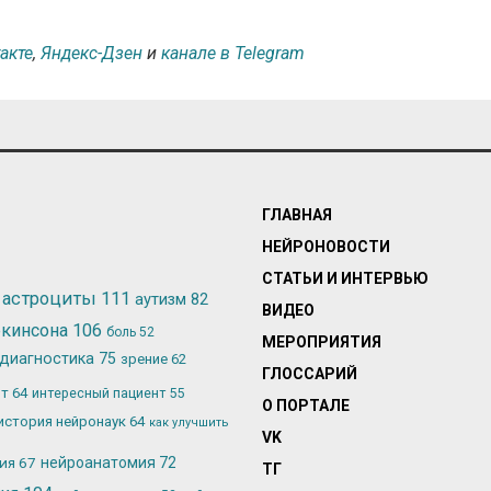
акте
,
Яндекс-Дзен
и
канале в Telegram
ГЛАВНАЯ
НЕЙРОНОВОСТИ
СТАТЬИ И ИНТЕРВЬЮ
астроциты
111
аутизм
82
ВИДЕО
ркинсона
106
боль
52
МЕРОПРИЯТИЯ
диагностика
75
зрение
62
ГЛОССАРИЙ
ьт
64
интересный пациент
55
О ПОРТАЛЕ
история нейронаук
64
как улучшить
VK
лия
67
нейроанатомия
72
ТГ