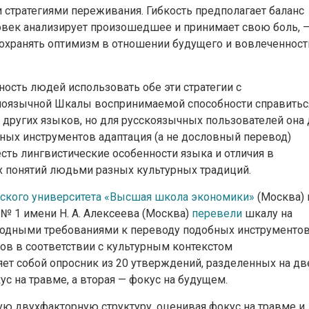
стратегиями переживания. Гибкость предполагает баланс
ловек анализирует произошедшее и принимает свою боль, —
сохранять оптимизм в отношении будущего и вовлеченност
ость людей использовать обе эти стратегии с
глоязычной Шкалы воспринимаемой способности справитьс
 других языков, но для русскоязычных пользователей она 
бных инструментов адаптация (а не дословный перевод)
сть лингвистические особенности языка и отличия в
х понятий людьми разных культурных традиций.
ского университета «Высшая школа экономики»
(Москва) 
№ 1 имени Н. А. Алексеева (Москва)
перевели
шкалу на
родными требованиями к переводу подобных инструментов
в в соответствии с культурным контекстом
ет собой опросник из 20 утверждений, разделенных на дв
ус на травме, а вторая — фокус на будущем.
ую двухфакторную структуру, оценивая фокус на травме и