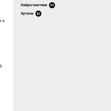
нейрогенетика
83
аутизм
82
а и
Ф,