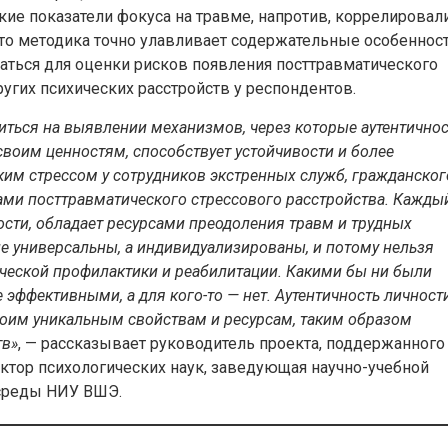
кие показатели фокуса на травме, напротив, коррелировали
что методика точно улавливает содержательные особеннос
ться для оценки рисков появления посттравматического
ругих психических расстройств у респондентов.
ться на выявлении механизмов, через которые аутентичнос
 своим ценностям, способствует устойчивости и более
им стрессом у сотрудников экстренных служб, гражданског
ами посттравматического стрессового расстройства. Кажды
сти, обладает ресурсами преодоления травм и трудных
не универсальны, а индивидуализированы, и потому нельзя
еской профилактики и реабилитации. Какими бы ни были
е эффективными, а для кого-то — нет. Аутентичность личност
оим уникальным свойствам и ресурсам, таким образом
тв»
, — рассказывает руководитель проекта, поддержанного
ктор психологических наук, заведующая научно-учебной
 среды НИУ ВШЭ.