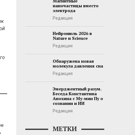
Магнитные
наночастицы вместо
электрода
Редакция
ек
ой
Нейроиюль 2026 в
Nature и Science
Редакция
го
Обнаружена новая
молекула давления сна
Редакция
Эмерджентный разум.
Беседа Константина
Анохина с Му-мин Пу о
сознании и ИИ
Редакция
ее
МЕТКИ
ь