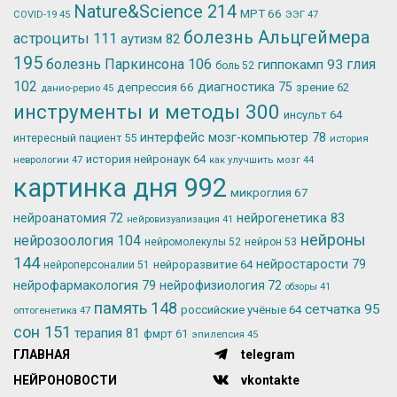
Nature&Science
214
МРТ
66
ЭЭГ
47
COVID-19
45
болезнь Альцгеймера
астроциты
111
аутизм
82
195
болезнь Паркинсона
106
глия
гиппокамп
93
боль
52
102
депрессия
66
диагностика
75
зрение
62
данио-рерио
45
инструменты и методы
300
инсульт
64
интерфейс мозг-компьютер
78
интересный пациент
55
история
история нейронаук
64
неврологии
47
как улучшить мозг
44
картинка дня
992
микроглия
67
нейрогенетика
83
нейроанатомия
72
нейровизуализация
41
нейроны
нейрозоология
104
нейромолекулы
52
нейрон
53
144
нейростарости
79
нейроразвитие
64
нейроперсоналии
51
нейрофармакология
79
нейрофизиология
72
обзоры
41
память
148
сетчатка
95
российские учёные
64
оптогенетика
47
сон
151
терапия
81
фмрт
61
эпилепсия
45
ГЛАВНАЯ
telegram
НЕЙРОНОВОСТИ
vkontakte