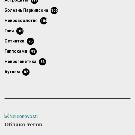
астроциты
111
болезнь Паркинсона
106
нейрозоология
104
глия
102
сетчатка
95
гиппокамп
93
нейрогенетика
83
аутизм
82
Облако тегов