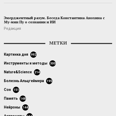
Эмерджентный разум. Беседа Константина Анохина с
Му-мин Пу о сознании и ИИ
Редакция
МЕТКИ
картинка дня
992
инструменты и методы
300
Nature&Science
214
болезнь Альцгеймера
195
сон
151
память
148
нейроны
144