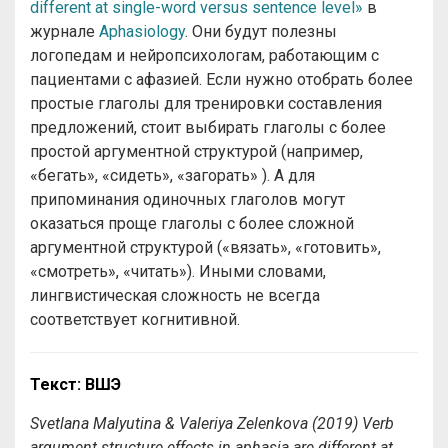
different at single-word versus sentence level»
в
журнале
Aphasiology
. Они будут полезны
логопедам и нейропсихологам, работающим с
пациентами с афазией. Если нужно отобрать более
простые глаголы для тренировки составления
предложений, стоит выбирать глаголы с более
простой аргументной структурой (например,
«бегать», «сидеть», «загорать» ). А для
припоминания одиночных глаголов могут
оказаться проще глаголы с более сложной
аргументной структурой («вязать», «готовить»,
«смотреть», «читать»). Иными словами,
лингвистическая сложность не всегда
соответствует когнитивной.
Текст: ВШЭ
Svetlana Malyutina & Valeriya Zelenkova
(2019)
Verb
argument structure effects in aphasia are different at