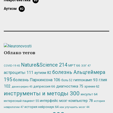
нейрогенетика
83
аутизм
82
Облако тегов
Nature&Science
214
МРТ
66
ЭЭГ
47
COVID-19
45
болезнь Альцгеймера
астроциты
111
аутизм
82
195
болезнь Паркинсона
106
глия
гиппокамп
93
боль
52
102
депрессия
66
диагностика
75
зрение
62
данио-рерио
45
инструменты и методы
300
инсульт
64
интерфейс мозг-компьютер
78
интересный пациент
55
история
история нейронаук
64
неврологии
47
как улучшить мозг
44