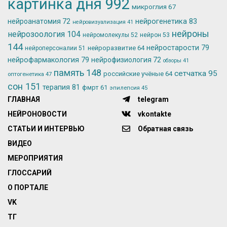
картинка дня
992
микроглия
67
нейрогенетика
83
нейроанатомия
72
нейровизуализация
41
нейроны
нейрозоология
104
нейромолекулы
52
нейрон
53
144
нейростарости
79
нейроразвитие
64
нейроперсоналии
51
нейрофармакология
79
нейрофизиология
72
обзоры
41
память
148
сетчатка
95
российские учёные
64
оптогенетика
47
сон
151
терапия
81
фмрт
61
эпилепсия
45
ГЛАВНАЯ
telegram
НЕЙРОНОВОСТИ
vkontakte
СТАТЬИ И ИНТЕРВЬЮ
Обратная связь
ВИДЕО
МЕРОПРИЯТИЯ
ГЛОССАРИЙ
О ПОРТАЛЕ
VK
ТГ