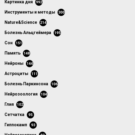
картинка дня
992
инструменты и методы
300
Nature&Science
214
болезнь Альцгеймера
195
сон
151
память
148
нейроны
144
астроциты
111
болезнь Паркинсона
106
нейрозоология
104
глия
102
сетчатка
95
гиппокамп
93