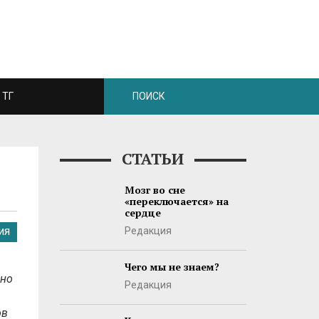
ТГ
СТАТЬИ
Мозг во сне
«переключается» на
сердце
Редакция
ИЯ
Чего мы не знаем?
жно
Редакция
ов