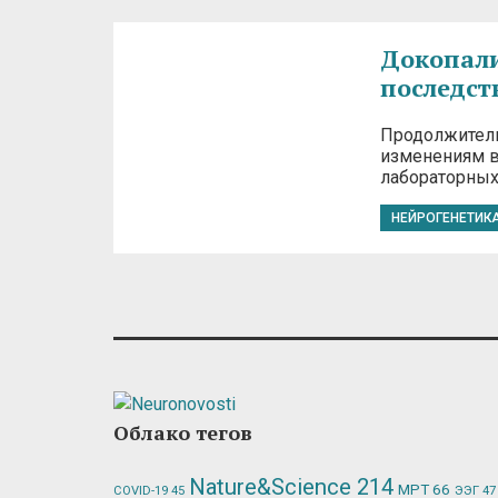
Докопали
последст
Продолжитель
изменениям в
лабораторных
НЕЙРОГЕНЕТИК
Облако тегов
Nature&Science
214
МРТ
66
ЭЭГ
47
COVID-19
45