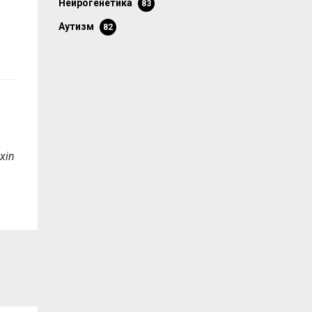
нейрогенетика
83
,
аутизм
82
xin