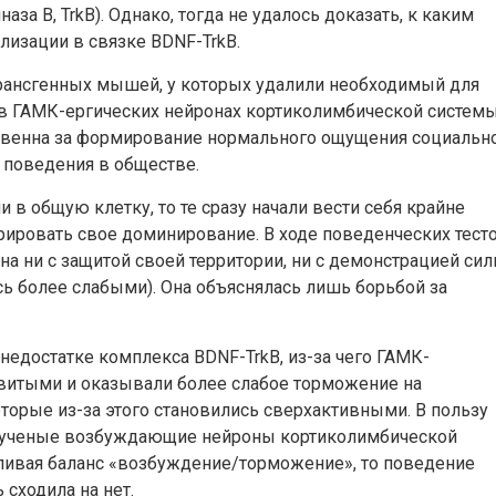
за B, TrkB). Однако, тогда не удалось доказать, к каким
лизации в связке BDNF-TrkB.
рансгенных мышей, у которых удалили необходимый для
я в ГАМК-ергических нейронах кортиколимбической системы
тственна за формирование нормального ощущения социальн
 поведения в обществе.
в общую клетку, то те сразу начали вести себя крайне
трировать свое доминирование. В ходе поведенческих тест
ана ни с защитой своей территории, ни с демонстрацией си
ь более слабыми). Она объяснялась лишь борьбой за
 недостатке комплекса BDNF-TrkB, из-за чего ГАМК-
витыми и оказывали более слабое торможение на
рые из-за этого становились сверхактивными. В пользу
сли ученые возбуждающие нейроны кортиколимбической
ливая баланс «возбуждение/торможение», то поведение
сходила на нет.