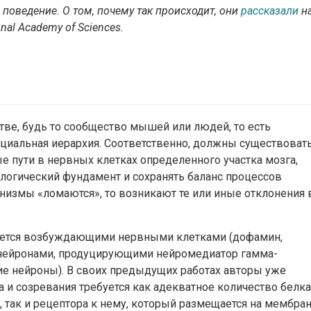
поведение. О том, почему так происходит, они
рассказали
н
nal Academy of Sciences.
ве, будь то сообщество мышей или людей, то есть
оциальная иерархия. Соответственно, должны существоват
 пути в нервных клетках определенного участка мозга,
логический фундамент и сохранять баланс процессов
анизмы «ломаются», то возникают те или иные отклонения 
руется возбуждающими нервными клетками (дофамин,
ми нейронами, продуцирующими нейромедиатор гамма-
е нейроны). В своих предыдущих работах авторы уже
а и созревания требуется как адекватное количество белка
, так и рецептора к нему, который размещается на мембра