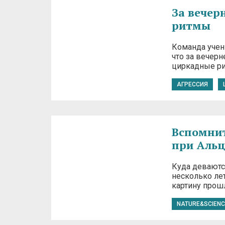
За вечер
ритмы
Команда учен
что за вечер
циркадные ри
АГРЕССИЯ
Вспомнит
при Аль
Куда деваютс
несколько лет
картину прош
NATURE&SCIENC