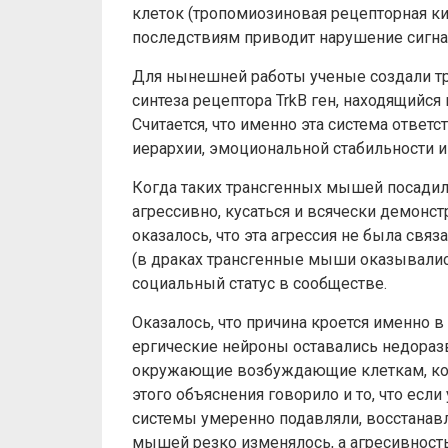
клеток (тропомиозиновая рецепторная кина
последствиям приводит нарушение сигна
Для нынешней работы ученые создали т
синтеза рецептора TrkB ген, находящийс
Считается, что именно эта система отве
иерархии, эмоциональной стабильности и
Когда таких трансгенных мышей посадили 
агрессивно, кусаться и всячески демонс
оказалось, что эта агрессия не была связ
(в драках трансгенные мыши оказывалис
социальный статус в сообществе.
Оказалось, что причина кроется именно в
ергические нейроны оставались недораз
окружающие возбуждающие клеткам, кото
этого объяснения говорило и то, что е
системы умеренно подавляли, восстанав
мышей резко изменялось, а агресивность 