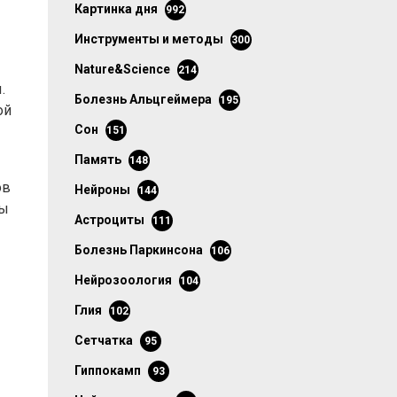
картинка дня
992
инструменты и методы
300
Nature&Science
214
.
болезнь Альцгеймера
195
ой
сон
151
память
148
ов
нейроны
144
лы
астроциты
111
болезнь Паркинсона
106
нейрозоология
104
глия
102
сетчатка
95
гиппокамп
93