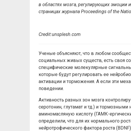
в областях мозга, регулирующих эмоции и 
страницах журнала Proceedings of the Natio
Credit
:
unsplesh.com
Ученые объясняют, что в любом сообщест
социальных живых существ, есть своя с
специфические молекулярные сигнальные
которые будут регулировать ее нейробио
активации и торможения. А если эти мех
поведении.
Активность разных зон мозга контроли
серотонин, глутамат и тд.) и тормозны
аминомасляную кислоту (ГАМК-ергически
определили, что для их нормального рост
нейротрофического фактора роста (BDNF)