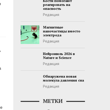
Кости помогают
а
реагировать на
опасность
Редакция
Магнитные
наночастицы вместо
электрода
Редакция
ь
Нейроиюль 2026 в
Nature и Science
Редакция
в
Обнаружена новая
молекула давления сна
Редакция
МЕТКИ
не