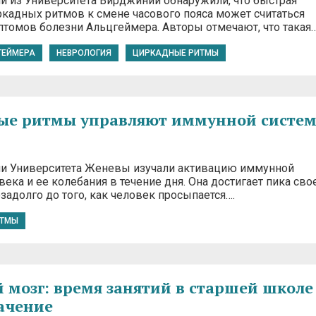
и из Университета Вирджинии обнаружили, что быстрая
ркадных ритмов к смене часового пояса может считаться
птомов болезни Альцгеймера. Авторы отмечают, что такая
ГЕЙМЕРА
НЕВРОЛОГИЯ
ЦИРКАДНЫЕ РИТМЫ
ые ритмы управляют иммунной систе
и Университета Женевы изучали активацию иммунной
ека и ее колебания в течение дня. Она достигает пика сво
задолго до того, как человек просыпается….
ИТМЫ
 мозг: время занятий в старшей школе
ачение