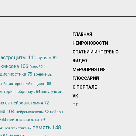
ГЛАВНАЯ
НЕЙРОНОВОСТИ
СТАТЬИ И ИНТЕРВЬЮ
астроциты
111
аутизм
82
ВИДЕО
ркинсона
106
боль
52
МЕРОПРИЯТИЯ
диагностика
75
зрение
62
ГЛОССАРИЙ
ьт
64
интересный пациент
55
О ПОРТАЛЕ
история нейронаук
64
как улучшить
VK
лия
67
нейроанатомия
72
ТГ
гия
104
нейромолекулы
52
нейрон
нейростарости
79
е
64
память
148
оптогенетика
47
41
ия
81