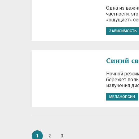
Одна из важн
частности, эт
«ощущает» се
ЗАВИСИМОСТЬ
Синий св
Ночной режим
бережет поль
излучения дис
МЕЛАНОПСИН
1
2
3