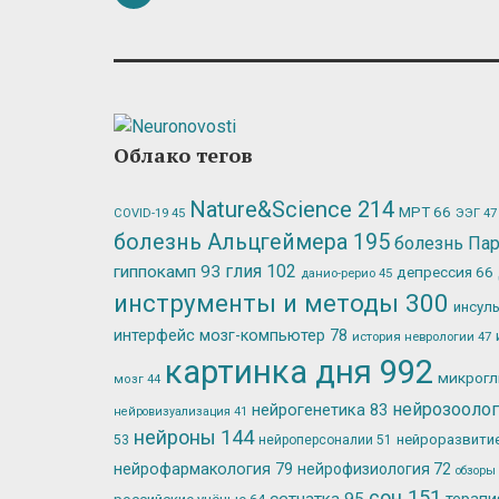
Облако тегов
Nature&Science
214
МРТ
66
ЭЭГ
47
COVID-19
45
болезнь Альцгеймера
195
болезнь Па
глия
102
гиппокамп
93
депрессия
66
данио-рерио
45
инструменты и методы
300
инсул
интерфейс мозг-компьютер
78
история неврологии
47
картинка дня
992
микрог
мозг
44
нейрозооло
нейрогенетика
83
нейровизуализация
41
нейроны
144
нейроразвити
53
нейроперсоналии
51
нейрофармакология
79
нейрофизиология
72
обзоры
сон
151
сетчатка
95
терап