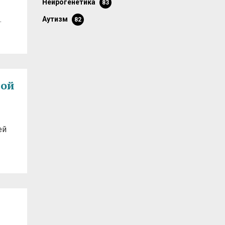
нейрогенетика
83
…
аутизм
82
мой
ей