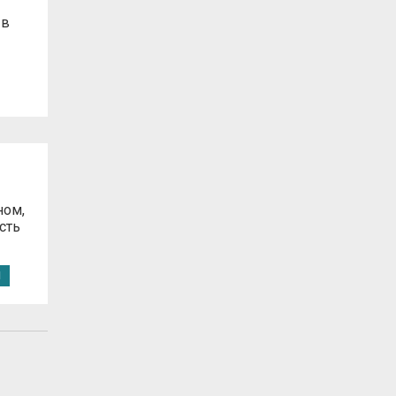
 в
ном,
сть
Ы