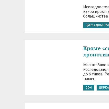
Исследовател
какое время 
большинства 
ЦИРКАДНЫЕ Р
Кроме «с
хроноти
Масштабное и
исследовател
до 6 типов. Р
тысяч…
СОН
ЦИРКА