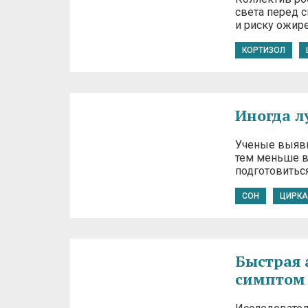
света перед 
и риску ожир
КОРТИЗОЛ
Иногда л
Ученые выяви
тем меньше в
подготовитьс
СОН
ЦИРКА
Быстрая 
симптом 