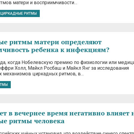
тмов матери и восприимчивости…
ЦИРКАДНЫЕ РИТМЫ
ые ритмы матери определяют
чивость ребенка к инфекциям?
ода, когда Нобелевскую премию по физиологии или медиц
ффри Холл, Майкл Росбаш и Майкл Янг за исследования
 механизмов циркадных ритмов, в…
ИТМЫ
ет в вечернее время негативно влияет 
ые ритмы человека
ссийских учёных установил, что воздействие синего спект