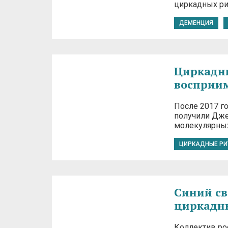
циркадных ри
ДЕМЕНЦИЯ
Циркадн
восприим
После 2017 г
получили Дже
молекулярных
ЦИРКАДНЫЕ Р
Синий св
циркадн
Коллектив ро