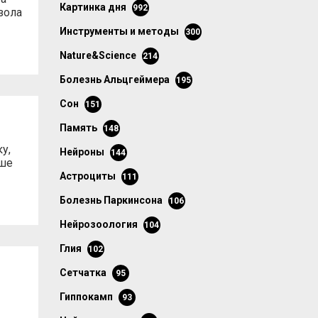
картинка дня
992
зола
инструменты и методы
300
Nature&Science
214
болезнь Альцгеймера
195
сон
151
память
148
у,
нейроны
144
чше
астроциты
111
болезнь Паркинсона
106
нейрозоология
104
глия
102
сетчатка
95
гиппокамп
93