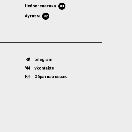
нейрогенетика
83
аутизм
82
telegram
vkontakte
Обратная связь