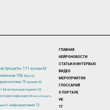
ГЛАВНАЯ
НЕЙРОНОВОСТИ
СТАТЬИ И ИНТЕРВЬЮ
астроциты
111
аутизм
82
ВИДЕО
ркинсона
106
боль
52
МЕРОПРИЯТИЯ
диагностика
75
зрение
62
ГЛОССАРИЙ
ьт
64
интересный пациент
55
О ПОРТАЛЕ
история нейронаук
64
как улучшить
VK
лия
67
нейроанатомия
72
ТГ