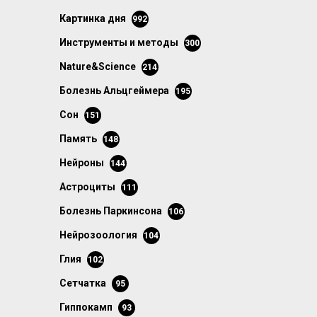
картинка дня
992
инструменты и методы
300
Nature&Science
214
болезнь Альцгеймера
195
сон
151
память
148
нейроны
144
астроциты
111
болезнь Паркинсона
106
нейрозоология
104
глия
102
сетчатка
95
гиппокамп
93