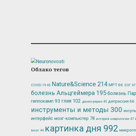
Облако тегов
Nature&Science
214
МРТ
66
ЭЭГ
47
COVID-19
45
болезнь Альцгеймера
195
болезнь Па
глия
102
гиппокамп
93
депрессия
66
данио-рерио
45
инструменты и методы
300
инсул
интерфейс мозг-компьютер
78
история неврологии
47
картинка дня
992
микрог
мозг
44