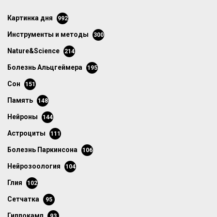
картинка дня
992
инструменты и методы
300
Nature&Science
214
болезнь Альцгеймера
195
сон
151
память
148
нейроны
144
астроциты
111
болезнь Паркинсона
106
нейрозоология
104
глия
102
сетчатка
95
гиппокамп
93