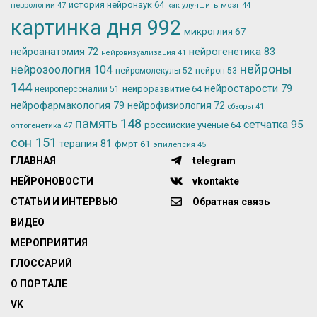
история нейронаук
64
неврологии
47
как улучшить мозг
44
картинка дня
992
микроглия
67
нейрогенетика
83
нейроанатомия
72
нейровизуализация
41
нейроны
нейрозоология
104
нейромолекулы
52
нейрон
53
144
нейростарости
79
нейроразвитие
64
нейроперсоналии
51
нейрофармакология
79
нейрофизиология
72
обзоры
41
память
148
сетчатка
95
российские учёные
64
оптогенетика
47
сон
151
терапия
81
фмрт
61
эпилепсия
45
ГЛАВНАЯ
telegram
НЕЙРОНОВОСТИ
vkontakte
СТАТЬИ И ИНТЕРВЬЮ
Обратная связь
ВИДЕО
МЕРОПРИЯТИЯ
ГЛОССАРИЙ
О ПОРТАЛЕ
VK