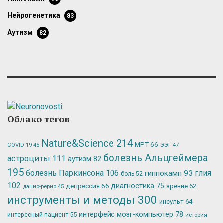
нейрогенетика
83
аутизм
82
Облако тегов
Nature&Science
214
МРТ
66
ЭЭГ
47
COVID-19
45
болезнь Альцгеймера
астроциты
111
аутизм
82
195
болезнь Паркинсона
106
глия
гиппокамп
93
боль
52
102
депрессия
66
диагностика
75
зрение
62
данио-рерио
45
инструменты и методы
300
инсульт
64
интерфейс мозг-компьютер
78
интересный пациент
55
история