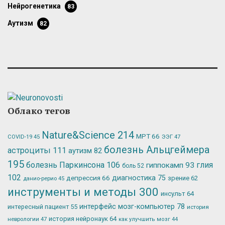
нейрогенетика
83
аутизм
82
Облако тегов
Nature&Science
214
МРТ
66
ЭЭГ
47
COVID-19
45
болезнь Альцгеймера
астроциты
111
аутизм
82
195
болезнь Паркинсона
106
глия
гиппокамп
93
боль
52
102
депрессия
66
диагностика
75
зрение
62
данио-рерио
45
инструменты и методы
300
инсульт
64
интерфейс мозг-компьютер
78
интересный пациент
55
история
история нейронаук
64
неврологии
47
как улучшить мозг
44