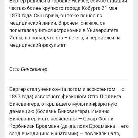
Бергер родился в городке Нойзес, сейчас ставший
частью более крупного города Кобурга 21 мая
1873 года. Сын врача, он тоже пошёл по
медицинской линии. Впрочем, сначала он
попытался учиться астрономии в Университете
Йены, но понял, что это – не его, и перевёлся на
медицинский факультет.
Отто Бинсвангер
Бергер стал учеником (а потом и ассистентом — с
1897 года) известного физиолога Отто Людвига
Бинсвангера, открывшего мультиинфарктную
деменцию (болезнь Бинсвангера). Именно
Бинсвангер и его ассистенты — Оскар Фогт и
Корбиниан Бродманн (да-да, поля Бродманна — его
след в медицине и анатомии) — повлияли на то,