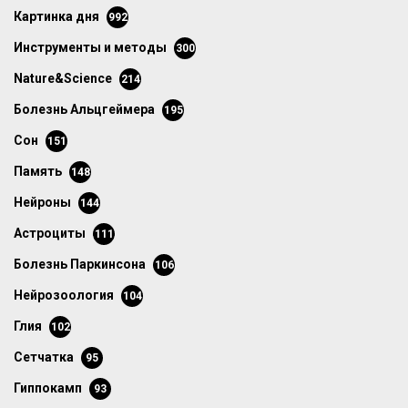
картинка дня
992
инструменты и методы
300
Nature&Science
214
болезнь Альцгеймера
195
сон
151
память
148
нейроны
144
астроциты
111
болезнь Паркинсона
106
нейрозоология
104
глия
102
сетчатка
95
гиппокамп
93