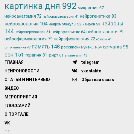
картинка дня
992
микроглия
67
нейрогенетика
83
нейроанатомия
72
нейровизуализация
41
нейроны
нейрозоология
104
нейромолекулы
52
нейрон
53
144
нейростарости
79
нейроразвитие
64
нейроперсоналии
51
нейрофармакология
79
нейрофизиология
72
обзоры
41
память
148
сетчатка
95
российские учёные
64
оптогенетика
47
сон
151
терапия
81
фмрт
61
эпилепсия
45
ГЛАВНАЯ
telegram
НЕЙРОНОВОСТИ
vkontakte
СТАТЬИ И ИНТЕРВЬЮ
Обратная связь
ВИДЕО
МЕРОПРИЯТИЯ
ГЛОССАРИЙ
О ПОРТАЛЕ
VK
ТГ