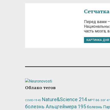
Сетчатка
Перед вами –
Национальных 
часть мозга, 
КАРТИНКА ДНЯ
Облако тегов
Nature&Science
214
МРТ
66
ЭЭГ
47
COVID-19
45
болезнь Альцгеймера
195
болезнь Па