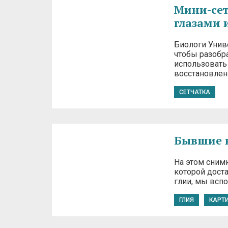
Мини-сет
глазами 
Биологи Унив
чтобы разобра
использовать
восстановлен
СЕТЧАТКА
Бывшие 
На этом сним
которой дост
глии, мы всп
ГЛИЯ
КАРТ