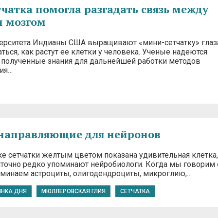
чатка помогла разгадать связь между
и мозгом
ерситета Индианы США выращивают «мини-сетчатку» глаз
ться, как растут ее клетки у человека. Ученые надеются
 полученные знания для дальнейшей работки методов
ия…
направляющие для нейронов
ке сетчатки желтым цветом показана удивительная клетка,
аточно редко упоминают нейробиологи. Когда мы говорим 
оминаем астроциты, олигодендроциты, микроглию,…
ИНКА ДНЯ
МЮЛЛЕРОВСКАЯ ГЛИЯ
СЕТЧАТКА