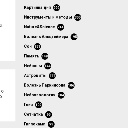
картинка дня
992
инструменты и методы
300
а,
Nature&Science
214
болезнь Альцгеймера
195
сон
151
память
148
нейроны
144
астроциты
111
болезнь Паркинсона
106
 о
нейрозоология
104
о
глия
102
сетчатка
95
гиппокамп
93