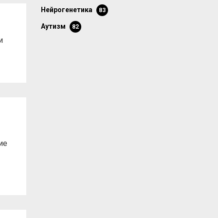
нейрогенетика
83
аутизм
82
и
ие