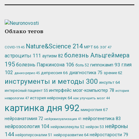
Облако тегов
Nature&Science
214
МРТ
66
ЭЭГ
47
COVID-19
45
болезнь Альцгеймера
астроциты
111
аутизм
82
195
болезнь Паркинсона
106
глия
гиппокамп
93
боль
52
102
депрессия
66
диагностика
75
зрение
62
данио-рерио
45
инструменты и методы
300
инсульт
64
интерфейс мозг-компьютер
78
интересный пациент
55
история
история нейронаук
64
неврологии
47
как улучшить мозг
44
картинка дня
992
микроглия
67
нейрогенетика
83
нейроанатомия
72
нейровизуализация
41
нейроны
нейрозоология
104
нейромолекулы
52
нейрон
53
144
нейростарости
79
нейроразвитие
64
нейроперсоналии
51