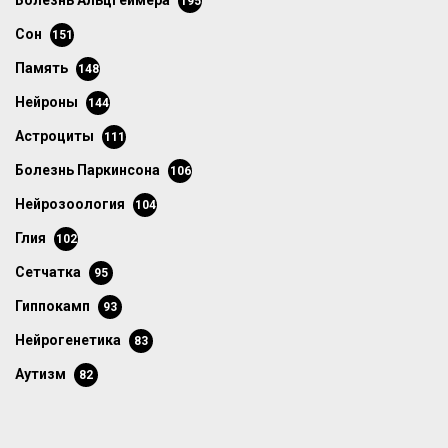
болезнь Альцгеймера
195
сон
151
память
148
нейроны
144
астроциты
111
болезнь Паркинсона
106
нейрозоология
104
глия
102
сетчатка
95
гиппокамп
93
нейрогенетика
83
аутизм
82