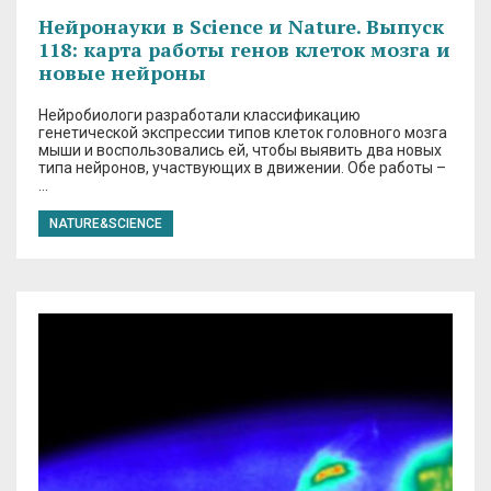
Нейронауки в Science и Nature. Выпуск
118: карта работы генов клеток мозга и
новые нейроны
Нейробиологи разработали классификацию
генетической экспрессии типов клеток головного мозга
мыши и воспользовались ей, чтобы выявить два новых
типа нейронов, участвующих в движении. Обе работы –
…
NATURE&SCIENCE