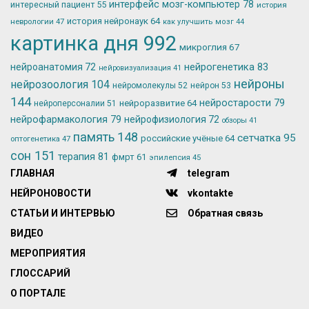
интерфейс мозг-компьютер
78
интересный пациент
55
история
история нейронаук
64
неврологии
47
как улучшить мозг
44
картинка дня
992
микроглия
67
нейрогенетика
83
нейроанатомия
72
нейровизуализация
41
нейроны
нейрозоология
104
нейромолекулы
52
нейрон
53
144
нейростарости
79
нейроразвитие
64
нейроперсоналии
51
нейрофармакология
79
нейрофизиология
72
обзоры
41
память
148
сетчатка
95
российские учёные
64
оптогенетика
47
сон
151
терапия
81
фмрт
61
эпилепсия
45
ГЛАВНАЯ
telegram
НЕЙРОНОВОСТИ
vkontakte
СТАТЬИ И ИНТЕРВЬЮ
Обратная связь
ВИДЕО
МЕРОПРИЯТИЯ
ГЛОССАРИЙ
О ПОРТАЛЕ