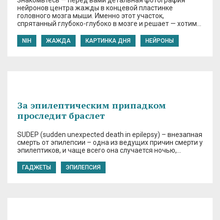
Знакомьтесь — перед вами детальная фотография
нейронов центра жажды в концевой пластинке
головного мозга мыши. Именно этот участок,
спрятанный глубоко-глубоко в мозге и решает — хотим…
NIH
ЖАЖДА
КАРТИНКА ДНЯ
НЕЙРОНЫ
За эпилептическим припадком
проследит браслет
SUDEP (sudden unexpected death in epilepsy) – внезапная
смерть от эпилепсии – одна из ведущих причин смерти у
эпилептиков, и чаще всего она случается ночью,…
ГАДЖЕТЫ
ЭПИЛЕПСИЯ