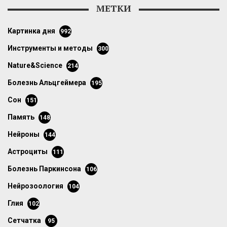
МЕТКИ
картинка дня
992
инструменты и методы
300
Nature&Science
214
болезнь Альцгеймера
195
сон
151
память
148
нейроны
144
астроциты
111
болезнь Паркинсона
106
нейрозоология
104
глия
102
сетчатка
95