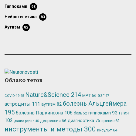
гиппокамп
93
нейрогенетика
83
аутизм
82
Облако тегов
Nature&Science
214
МРТ
66
ЭЭГ
47
COVID-19
45
болезнь Альцгеймера
астроциты
111
аутизм
82
195
болезнь Паркинсона
106
глия
гиппокамп
93
боль
52
102
депрессия
66
диагностика
75
зрение
62
данио-рерио
45
инструменты и методы
300
инсульт
64