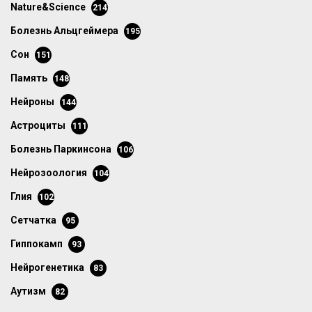
Nature&Science
214
болезнь Альцгеймера
195
сон
151
память
148
нейроны
144
астроциты
111
болезнь Паркинсона
106
нейрозоология
104
глия
102
сетчатка
95
гиппокамп
93
нейрогенетика
83
аутизм
82