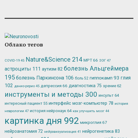
Облако тегов
Nature&Science
214
МРТ
66
ЭЭГ
47
COVID-19
45
болезнь Альцгеймера
астроциты
111
аутизм
82
195
болезнь Паркинсона
106
глия
гиппокамп
93
боль
52
102
депрессия
66
диагностика
75
зрение
62
данио-рерио
45
инструменты и методы
300
инсульт
64
интерфейс мозг-компьютер
78
интересный пациент
55
история
история нейронаук
64
неврологии
47
как улучшить мозг
44
картинка дня
992
микроглия
67
нейрогенетика
83
нейроанатомия
72
нейровизуализация
41