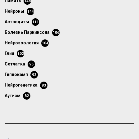
память
148
нейроны
144
астроциты
111
болезнь Паркинсона
106
нейрозоология
104
глия
102
сетчатка
95
гиппокамп
93
нейрогенетика
83
аутизм
82