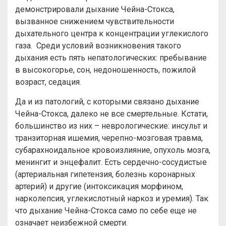
демонстрировали дыхание Чейна-Стокса,
вызванное снижением чувствительности
дыхательного центра к концентрации углекислого
газа. Среди условий возникновения такого
дыхания есть пять непатологических: пребывание
в высокогорье, сон, недоношенность, пожилой
возраст, седация.
Да и из патологий, с которыми связано дыхание
Чейна-Стокса, далеко не все смертельные. Кстати,
большинство из них – неврологические: инсульт и
транзиторная ишемия, черепно-мозговая травма,
субарахноидальное кровоизлияние, опухоль мозга,
менингит и энцефалит. Есть сердечно-сосудистые
(артериальная гипетензия, болезнь коронарных
артерий) и другие (интоксикация морфином,
нарколепсия, углекислотный наркоз и уремия). Так
что дыхание Чейна-Стокса само по себе еще не
означает неизбежной смерти.