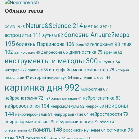
Облако тегов
Nature&Science
214
МРТ
66
ЭЭГ
47
COVID-19
45
болезнь Альцгеймера
астроциты
111
аутизм
82
195
болезнь Паркинсона
106
глия
гиппокамп
93
боль
52
102
депрессия
66
диагностика
75
зрение
62
данио-рерио
45
инструменты и методы
300
инсульт
64
интерфейс мозг-компьютер
78
интересный пациент
55
история
история нейронаук
64
неврологии
47
как улучшить мозг
44
картинка дня
992
микроглия
67
нейрогенетика
83
нейроанатомия
72
нейровизуализация
41
нейроны
нейрозоология
104
нейромолекулы
52
нейрон
53
144
нейростарости
79
нейроразвитие
64
нейроперсоналии
51
нейрофармакология
79
нейрофизиология
72
обзоры
41
память
148
сетчатка
95
российские учёные
64
оптогенетика
47
сон
151
терапия
81
фмрт
61
эпилепсия
45