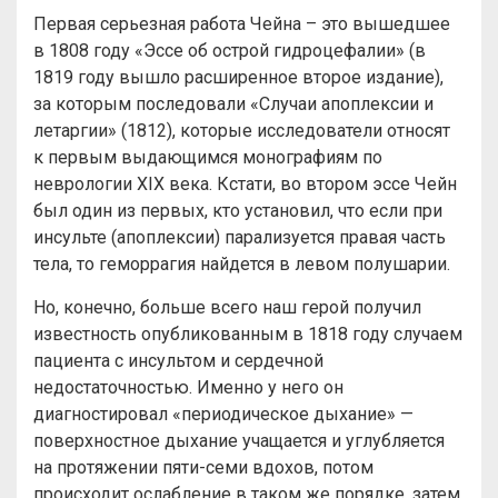
Первая серьезная работа Чейна – это вышедшее
в 1808 году «Эссе об острой гидроцефалии» (в
1819 году вышло расширенное второе издание),
за которым последовали «Случаи апоплексии и
летаргии» (1812), которые исследователи относят
к первым выдающимся монографиям по
неврологии XIX века. Кстати, во втором эссе Чейн
был один из первых, кто установил, что если при
инсульте (апоплексии) парализуется правая часть
тела, то геморрагия найдется в левом полушарии.
Но, конечно, больше всего наш герой получил
известность опубликованным в 1818 году случаем
пациента с инсультом и сердечной
недостаточностью. Именно у него он
диагностировал «периодическое дыхание» —
поверхностное дыхание учащается и углубляется
на протяжении пяти-семи вдохов, потом
происходит ослабление в таком же порядке, затем