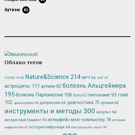
аутизм
82
Облако тегов
Nature&Science
214
МРТ
66
ЭЭГ
47
COVID-19
45
болезнь Альцгеймера
астроциты
111
аутизм
82
195
болезнь Паркинсона
106
глия
гиппокамп
93
боль
52
102
депрессия
66
диагностика
75
зрение
62
данио-рерио
45
инструменты и методы
300
инсульт
64
интерфейс мозг-компьютер
78
интересный пациент
55
история
история нейронаук
64
неврологии
47
как улучшить мозг
44