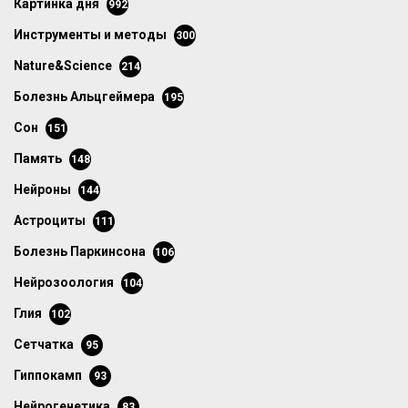
картинка дня
992
инструменты и методы
300
Nature&Science
214
болезнь Альцгеймера
195
сон
151
память
148
нейроны
144
астроциты
111
болезнь Паркинсона
106
нейрозоология
104
глия
102
сетчатка
95
гиппокамп
93
нейрогенетика
83