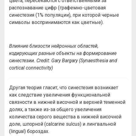
цвета, пересекаются с ответственными за
распознавание цифр (графемно-цветовая
синестезия (1% популяции), при которой черные
символы воспринимаются как цветные).
Влияние близости нейронных областей,
кодирующих разные объекты на формирование
синестезии.
Credit
: Gary Bargary (Synaesthesia and
cortical connectivity)
Другая теория гласит, что синестезия возникает
как следствие увеличения функциональной
связности в нижней височной и верхней теменной
долях, а также из-за общего увеличения
количества серого вещества в нижней височной
доле, шпорной (calcarine sulcus) и лингвальной
(lingual) бороздах.