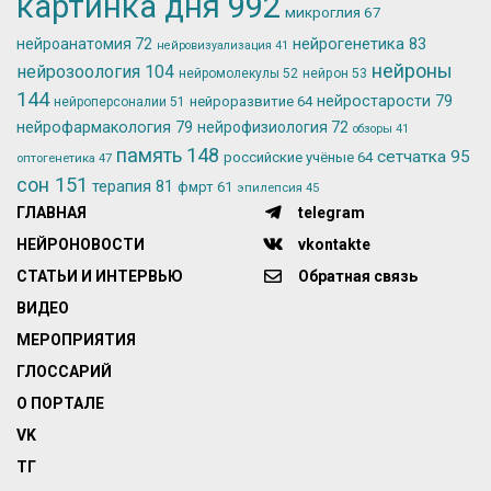
картинка дня
992
микроглия
67
нейрогенетика
83
нейроанатомия
72
нейровизуализация
41
нейроны
нейрозоология
104
нейромолекулы
52
нейрон
53
144
нейростарости
79
нейроразвитие
64
нейроперсоналии
51
нейрофармакология
79
нейрофизиология
72
обзоры
41
память
148
сетчатка
95
российские учёные
64
оптогенетика
47
сон
151
терапия
81
фмрт
61
эпилепсия
45
ГЛАВНАЯ
telegram
НЕЙРОНОВОСТИ
vkontakte
СТАТЬИ И ИНТЕРВЬЮ
Обратная связь
ВИДЕО
МЕРОПРИЯТИЯ
ГЛОССАРИЙ
О ПОРТАЛЕ
VK
ТГ