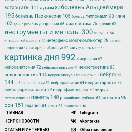
болезнь Альцгеймера
астроциты
111
аутизм
82
195
болезнь Паркинсона
106
глия
гиппокамп
93
боль
52
102
депрессия
66
диагностика
75
зрение
62
данио-рерио
45
инструменты и методы
300
инсульт
64
интерфейс мозг-компьютер
78
интересный пациент
55
история
история нейронаук
64
неврологии
47
как улучшить мозг
44
картинка дня
992
микроглия
67
нейрогенетика
83
нейроанатомия
72
нейровизуализация
41
нейроны
нейрозоология
104
нейромолекулы
52
нейрон
53
144
нейростарости
79
нейроразвитие
64
нейроперсоналии
51
нейрофармакология
79
нейрофизиология
72
обзоры
41
память
148
сетчатка
95
российские учёные
64
оптогенетика
47
сон
151
терапия
81
фмрт
61
эпилепсия
45
ГЛАВНАЯ
telegram
НЕЙРОНОВОСТИ
vkontakte
СТАТЬИ И ИНТЕРВЬЮ
Обратная связь