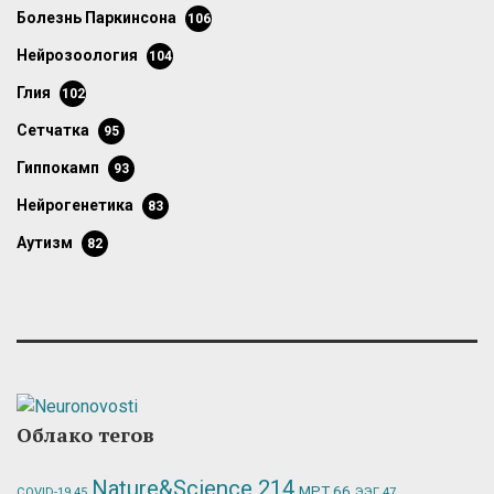
болезнь Паркинсона
106
нейрозоология
104
глия
102
сетчатка
95
гиппокамп
93
нейрогенетика
83
аутизм
82
Облако тегов
Nature&Science
214
МРТ
66
ЭЭГ
47
COVID-19
45