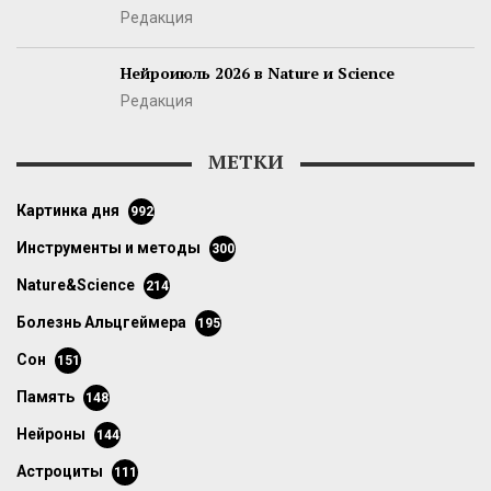
Редакция
Нейроиюль 2026 в Nature и Science
Редакция
МЕТКИ
картинка дня
992
инструменты и методы
300
Nature&Science
214
болезнь Альцгеймера
195
сон
151
память
148
нейроны
144
астроциты
111