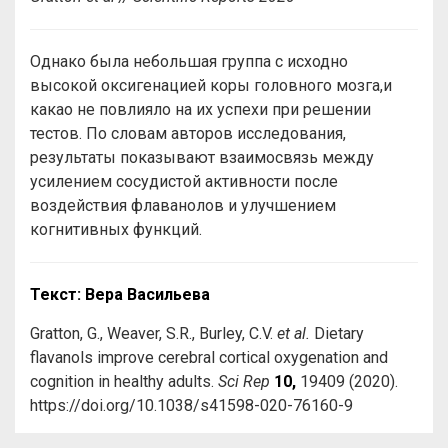
Однако была небольшая группа с исходно
высокой оксигенацией коры головного мозга,и
какао не повлияло на их успехи при решении
тестов. По словам авторов исследования,
результаты показывают взаимосвязь между
усилением сосудистой активности после
воздействия флаванолов и улучшением
когнитивных функций.
Текст
:
Вера
Васильева
Gratton, G., Weaver, S.R., Burley, C.V.
et al.
Dietary
flavanols improve cerebral cortical oxygenation and
cognition in healthy adults.
Sci Rep
10,
19409 (2020).
https://doi.org/10.1038/s41598-020-76160-9