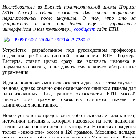
Исследователи из Высшей политехнической школы Цюриха
(ETH Zurich) создали экзоскелет для кисти пациентов,
парализованных после инсульта. О том, что это за
устройство, и что оно будет ещё и управляться
интерфейсом «мозг-компьютер»,
сообщает
сайт ETH.
Устройство, разработанное под руководством профессора
отделения реабилитационной инженерии ETH Роджера
Гассерта, ставит целью сразу же включать человека в
нормальную жизнь, а не давать ему какие-то абстрактные
упражнения.
Идея использовать мини-экзоскелеты для рук в этом случае –
не нова, однако обычно они оказываются слишком тяжелы для
парализованных. Так, ранние экзоскелеты ETH массой
«всего» 250 граммов оказались слишком тяжелы в
клинических испытаниях.
Новое устройство представляет собой экзоскелет для кистей,
источники питания к которым находятся на теле пациента.
Точно так же обстоит дело и с моторами. На кистях находятся
только «экзокисти» весом в 120 граммов. Механика пальцев
ортеза была разработана инженерами из Университета Кюсю