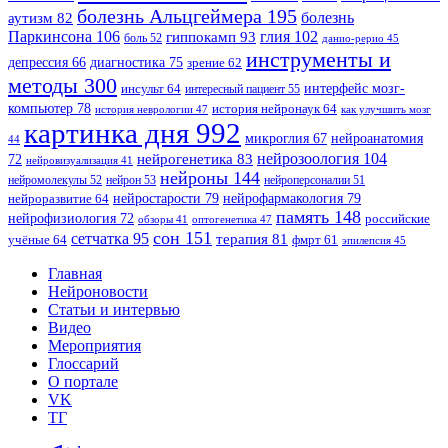
болезнь Альцгеймера
195
болезнь
аутизм
82
Паркинсона
106
гиппокамп
93
глия
102
боль
52
данио-рерио
45
инструменты и
диагностика
75
депрессия
66
зрение
62
методы
300
интерфейс мозг-
инсульт
64
интересный пациент
55
компьютер
78
история нейронаук
64
история неврологии
47
как улучшить мозг
картинка дня
992
микроглия
67
нейроанатомия
44
нейрозоология
104
нейрогенетика
83
72
нейровизуализация
41
нейроны
144
нейромолекулы
52
нейрон
53
нейроперсоналии
51
нейростарости
79
нейрофармакология
79
нейроразвитие
64
память
148
нейрофизиология
72
российские
оптогенетика
47
обзоры
41
сон
151
сетчатка
95
терапия
81
учёные
64
фмрт
61
эпилепсия
45
Главная
Нейроновости
Статьи и интервью
Видео
Мероприятия
Глоссарий
О портале
VK
ТГ