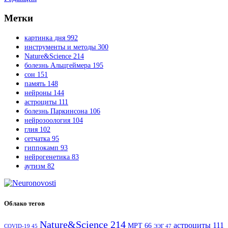
Метки
картинка дня
992
инструменты и методы
300
Nature&Science
214
болезнь Альцгеймера
195
сон
151
память
148
нейроны
144
астроциты
111
болезнь Паркинсона
106
нейрозоология
104
глия
102
сетчатка
95
гиппокамп
93
нейрогенетика
83
аутизм
82
Облако тегов
Nature&Science
214
астроциты
111
МРТ
66
COVID-19
45
ЭЭГ
47