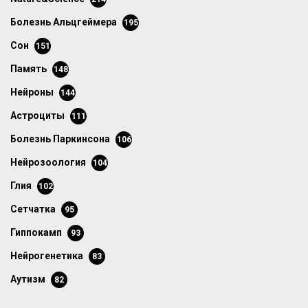
болезнь Альцгеймера
195
сон
151
память
148
нейроны
144
астроциты
111
болезнь Паркинсона
106
нейрозоология
104
глия
102
сетчатка
95
гиппокамп
93
нейрогенетика
83
аутизм
82