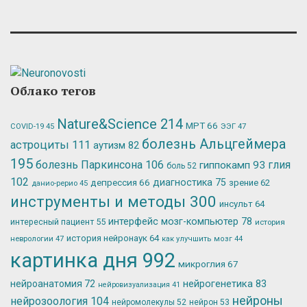
Облако тегов
Nature&Science
214
МРТ
66
ЭЭГ
47
COVID-19
45
болезнь Альцгеймера
астроциты
111
аутизм
82
195
болезнь Паркинсона
106
глия
гиппокамп
93
боль
52
102
депрессия
66
диагностика
75
зрение
62
данио-рерио
45
инструменты и методы
300
инсульт
64
интерфейс мозг-компьютер
78
интересный пациент
55
история
история нейронаук
64
неврологии
47
как улучшить мозг
44
картинка дня
992
микроглия
67
нейрогенетика
83
нейроанатомия
72
нейровизуализация
41
нейроны
нейрозоология
104
нейромолекулы
52
нейрон
53