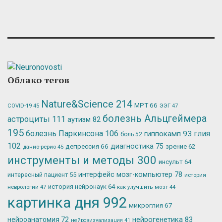
Облако тегов
Nature&Science
214
МРТ
66
ЭЭГ
47
COVID-19
45
болезнь Альцгеймера
астроциты
111
аутизм
82
195
болезнь Паркинсона
106
глия
гиппокамп
93
боль
52
102
депрессия
66
диагностика
75
зрение
62
данио-рерио
45
инструменты и методы
300
инсульт
64
интерфейс мозг-компьютер
78
интересный пациент
55
история
история нейронаук
64
неврологии
47
как улучшить мозг
44
картинка дня
992
микроглия
67
нейрогенетика
83
нейроанатомия
72
нейровизуализация
41