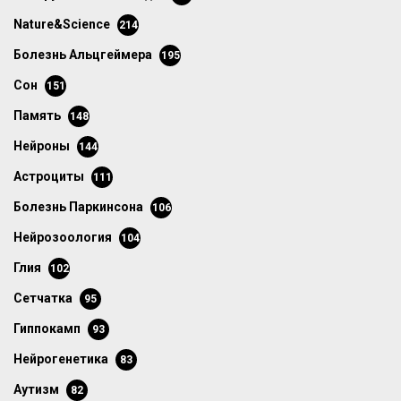
Nature&Science
214
болезнь Альцгеймера
195
сон
151
память
148
нейроны
144
астроциты
111
болезнь Паркинсона
106
нейрозоология
104
глия
102
сетчатка
95
гиппокамп
93
нейрогенетика
83
аутизм
82