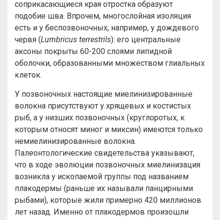
соприкасающиеся края отростка образуют
подобие шва. Впрочем, многослойная изоляция
есть и у беспозвоночных, например, у дождевого
червя (
Lumbricus terrestrils
): его центральные
аксоны покрыты 60-200 слоями липидной
оболочки, образованными множеством глиальных
клеток.
У позвоночных настоящие миелинизированные
волокна присутствуют у хрящевых и костистых
рыб, а у низших позвоночных (круглоротых, к
которым относят миног и миксин) имеются только
немиелинизированные волокна.
Палеонтологические свидетельства указывают,
что в ходе эволюции позвоночных миелинизация
возникла у ископаемой группы под названием
плакодермы (раньше их называли панцирными
рыбами), которые жили примерно 420 миллионов
лет назад. Именно от плакодермов произошли