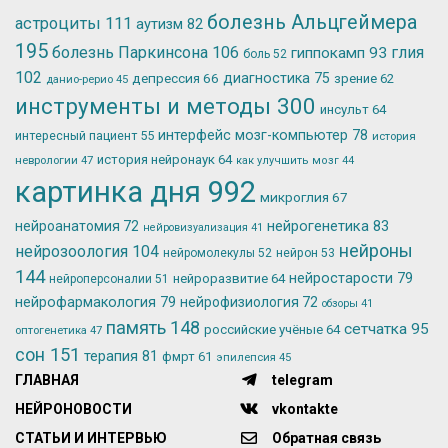
болезнь Альцгеймера
астроциты
111
аутизм
82
195
болезнь Паркинсона
106
глия
гиппокамп
93
боль
52
102
депрессия
66
диагностика
75
зрение
62
данио-рерио
45
инструменты и методы
300
инсульт
64
интерфейс мозг-компьютер
78
интересный пациент
55
история
история нейронаук
64
неврологии
47
как улучшить мозг
44
картинка дня
992
микроглия
67
нейрогенетика
83
нейроанатомия
72
нейровизуализация
41
нейроны
нейрозоология
104
нейромолекулы
52
нейрон
53
144
нейростарости
79
нейроразвитие
64
нейроперсоналии
51
нейрофармакология
79
нейрофизиология
72
обзоры
41
память
148
сетчатка
95
российские учёные
64
оптогенетика
47
сон
151
терапия
81
фмрт
61
эпилепсия
45
ГЛАВНАЯ
telegram
НЕЙРОНОВОСТИ
vkontakte
СТАТЬИ И ИНТЕРВЬЮ
Обратная связь