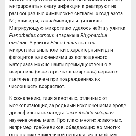
мигрировать к очагу инфекции и реагируют на
разнообразные химические сигналы: оксид азота
NO, опиоиды, каннабиноиды и цитокины.
Мигрирующую микроглию удалось найти у улитки
Planorbarius corneus
и таракана
Rhypharobia
maderae
. У улитки
Planorbarius corneus
микроглиальные клетки с характерными для
фагоцитов включениями из поглощенного
материала можно найти преимущественно в
нейропиле (зоне отростков нейронов) нервных
ганглиев, причем при повреждениях их
численность возрастает.
К сожалению, глия животных, отличных от
млекопитающих, за редкими исключениями вроде
дрозофилы и нематоды
Caenorhabditis
elegans
,
изучена очень мало. Про глию многих животных,
например, гребневиков, обладающих во многих
отношениях уникальной нервной системой, мы