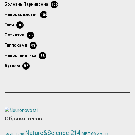
болезнь Паркинсона
106
нейрозоология
104
глия
102
сетчатка
95
гиппокамп
93
нейрогенетика
83
аутизм
82
Облако тегов
Nature&Science
214
МРТ
66
ЭЭГ
47
COVID-19
45