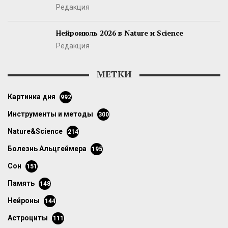
Редакция
Нейроиюль 2026 в Nature и Science
Редакция
МЕТКИ
картинка дня
992
инструменты и методы
300
Nature&Science
214
болезнь Альцгеймера
195
сон
151
память
148
нейроны
144
астроциты
111