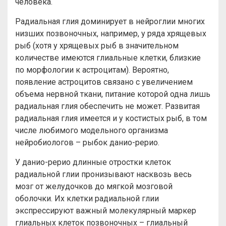
человека.
Радиальная глия доминирует в нейроглии многих
низших позвоночных, например, у ряда хрящевых
рыб (хотя у хрящевых рыб в значительном
количестве имеются глиальные клетки, близкие
по морфологии к астроцитам). Вероятно,
появление астроцитов связано с увеличением
объема нервной ткани, питание которой одна лишь
радиальная глия обеспечить не может. Развитая
радиальная глия имеется и у костистых рыб, в том
числе любимого модельного организма
нейробиологов – рыбок данио-рерио.
У данио-рерио длинные отростки клеток
радиальной глии пронизывают насквозь весь
мозг от желудочков до мягкой мозговой
оболочки. Их клетки радиальной глии
экспрессируют важный молекулярный маркер
глиальных клеток позвоночных – глиальный