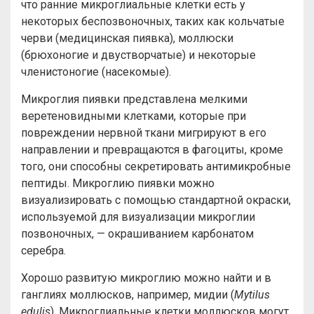
что ранние микроглиальные клетки есть у
некоторых беспозвоночных, таких как кольчатые
черви (медицинская пиявка), моллюски
(брюхоногие и двустворчатые) и некоторые
членистоногие (насекомые).
Микроглия пиявки представлена мелкими
веретеновидными клетками, которые при
повреждении нервной ткани мигрируют в его
направлении и превращаются в фагоциты, кроме
того, они способны секретировать антимикробные
пептиды. Микроглию пиявки можно
визуализировать с помощью стандартной окраски,
используемой для визуализации микроглии
позвоночных, — окрашиванием карбонатом
серебра.
Хорошо развитую микроглию можно найти и в
ганглиях моллюсков, например, мидии (
Mytilus
edulis
). Микроглиальные клетки моллюсков могут