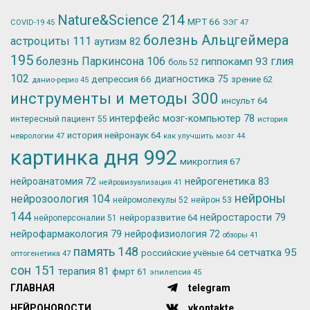
Nature&Science
214
МРТ
66
ЭЭГ
47
COVID-19
45
болезнь Альцгеймера
астроциты
111
аутизм
82
195
болезнь Паркинсона
106
глия
гиппокамп
93
боль
52
102
депрессия
66
диагностика
75
зрение
62
данио-рерио
45
инструменты и методы
300
инсульт
64
интерфейс мозг-компьютер
78
интересный пациент
55
история
история нейронаук
64
неврологии
47
как улучшить мозг
44
картинка дня
992
микроглия
67
нейрогенетика
83
нейроанатомия
72
нейровизуализация
41
нейроны
нейрозоология
104
нейромолекулы
52
нейрон
53
144
нейростарости
79
нейроразвитие
64
нейроперсоналии
51
нейрофармакология
79
нейрофизиология
72
обзоры
41
память
148
сетчатка
95
российские учёные
64
оптогенетика
47
сон
151
терапия
81
фмрт
61
эпилепсия
45
ГЛАВНАЯ
telegram
НЕЙРОНОВОСТИ
vkontakte