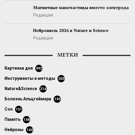
Магнитные наночастицы вместо электрода
Редакция
Нейроиюль 2026 в Nature и Science
Редакция
МЕТКИ
картинка дня
992
инструменты и методы
300
Nature&Science
214
болезнь Альцгеймера
195
сон
151
память
148
нейроны
144