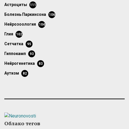
астроциты
111
болезнь Паркинсона
106
нейрозоология
104
глия
102
сетчатка
95
гиппокамп
93
нейрогенетика
83
аутизм
82
Облако тегов