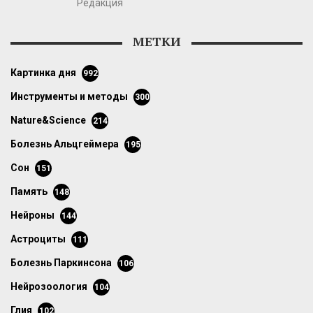
Редакция
МЕТКИ
картинка дня
992
инструменты и методы
300
Nature&Science
214
болезнь Альцгеймера
195
сон
151
память
148
нейроны
144
астроциты
111
болезнь Паркинсона
106
нейрозоология
104
глия
102