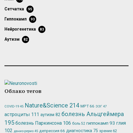
сетчатка
95
гиппокамп
93
нейрогенетика
83
аутизм
82
Облако тегов
Nature&Science
214
МРТ
66
ЭЭГ
47
COVID-19
45
болезнь Альцгеймера
астроциты
111
аутизм
82
195
болезнь Паркинсона
106
глия
гиппокамп
93
боль
52
102
депрессия
66
диагностика
75
зрение
62
данио-рерио
45