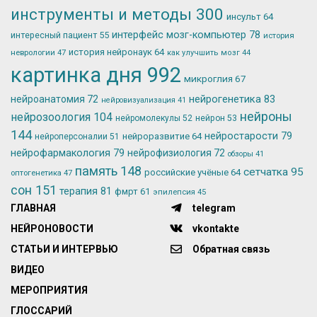
инструменты и методы
300
инсульт
64
интерфейс мозг-компьютер
78
интересный пациент
55
история
история нейронаук
64
неврологии
47
как улучшить мозг
44
картинка дня
992
микроглия
67
нейрогенетика
83
нейроанатомия
72
нейровизуализация
41
нейроны
нейрозоология
104
нейромолекулы
52
нейрон
53
144
нейростарости
79
нейроразвитие
64
нейроперсоналии
51
нейрофармакология
79
нейрофизиология
72
обзоры
41
память
148
сетчатка
95
российские учёные
64
оптогенетика
47
сон
151
терапия
81
фмрт
61
эпилепсия
45
ГЛАВНАЯ
telegram
НЕЙРОНОВОСТИ
vkontakte
СТАТЬИ И ИНТЕРВЬЮ
Обратная связь
ВИДЕО
МЕРОПРИЯТИЯ
ГЛОССАРИЙ