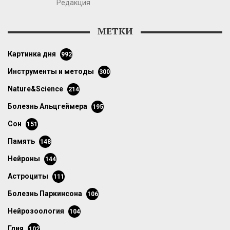
Редакция
МЕТКИ
картинка дня
992
инструменты и методы
300
Nature&Science
214
болезнь Альцгеймера
195
сон
151
память
148
нейроны
144
астроциты
111
болезнь Паркинсона
106
нейрозоология
104
глия
102