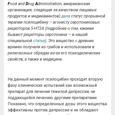
F
ood
and
D
rug
A
dministration
; американская
организация, следящая за качеством пищевых
продуктов и медикаментов)
дала
статус прорывной
терапии псилоцибину – агонисту серотониновых
рецепторов 5-
HT
2
A (подробнее о том, какими
бывают рецепторы серотонина — в нашей
специальной
статье
).
Это вещество с древних
времен получали из грибов и использовали в
религиозных обрядах из-за его психоделических
свойств, а также в медицине.
На данный момент псилоцибин проходит вторую
фазу клинических испытаний как возможный
препарат для лечения тяжелой депрессии, не
поддающейся лечению другими препаратами.
Показано, что определенные дозы этого вещества
эффективны против депрессии и не обладают