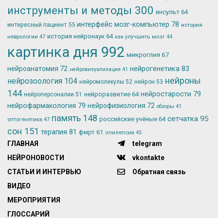
инструменты и методы
300
инсульт
64
интерфейс мозг-компьютер
78
интересный пациент
55
история
история нейронаук
64
неврологии
47
как улучшить мозг
44
картинка дня
992
микроглия
67
нейрогенетика
83
нейроанатомия
72
нейровизуализация
41
нейроны
нейрозоология
104
нейромолекулы
52
нейрон
53
144
нейростарости
79
нейроразвитие
64
нейроперсоналии
51
нейрофармакология
79
нейрофизиология
72
обзоры
41
память
148
сетчатка
95
российские учёные
64
оптогенетика
47
сон
151
терапия
81
фмрт
61
эпилепсия
45
ГЛАВНАЯ
telegram
НЕЙРОНОВОСТИ
vkontakte
СТАТЬИ И ИНТЕРВЬЮ
Обратная связь
ВИДЕО
МЕРОПРИЯТИЯ
ГЛОССАРИЙ