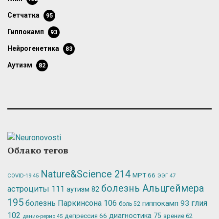
сетчатка
95
гиппокамп
93
нейрогенетика
83
аутизм
82
Облако тегов
Nature&Science
214
МРТ
66
ЭЭГ
47
COVID-19
45
болезнь Альцгеймера
астроциты
111
аутизм
82
195
болезнь Паркинсона
106
глия
гиппокамп
93
боль
52
102
депрессия
66
диагностика
75
зрение
62
данио-рерио
45