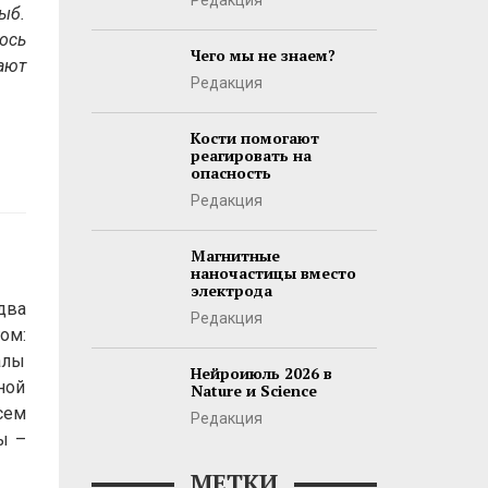
Редакция
ыб.
ось
Чего мы не знаем?
ают
Редакция
Кости помогают
реагировать на
опасность
Редакция
Магнитные
наночастицы вместо
электрода
два
Редакция
ом:
алы
Нейроиюль 2026 в
ной
Nature и Science
сем
Редакция
ы –
МЕТКИ