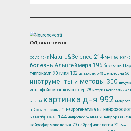
Облако тегов
Nature&Science
214
МРТ
66
ЭЭГ
47
COVID-19
45
болезнь Альцгеймера
195
болезнь Па
глия
102
гиппокамп
93
депрессия
66
данио-рерио
45
инструменты и методы
300
инсул
интерфейс мозг-компьютер
78
история неврологии
47
картинка дня
992
микрог
мозг
44
нейрозооло
нейрогенетика
83
нейровизуализация
41
нейроны
144
нейроразвити
53
нейроперсоналии
51
нейрофармакология
79
нейрофизиология
72
обзоры