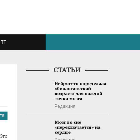
ТГ
СТАТЬИ
Нейросеть определила
«биологический
возраст» для каждой
точки мозга
Редакция
ТВ
Мозг во сне
«переключается» на
сердце
 Это