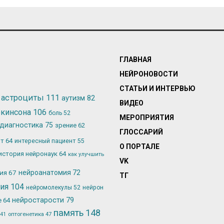
ГЛАВНАЯ
НЕЙРОНОВОСТИ
СТАТЬИ И ИНТЕРВЬЮ
астроциты
111
аутизм
82
ВИДЕО
ркинсона
106
боль
52
МЕРОПРИЯТИЯ
диагностика
75
зрение
62
ГЛОССАРИЙ
ьт
64
интересный пациент
55
О ПОРТАЛЕ
история нейронаук
64
как улучшить
VK
лия
67
нейроанатомия
72
ТГ
гия
104
нейромолекулы
52
нейрон
нейростарости
79
е
64
память
148
оптогенетика
47
41