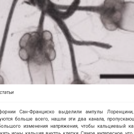
статьи
ифорнии Сан-Франциско выделили ампулы Лоренцини,
уются больше всего, нашли эти два канала, пропускаю
ебольшого изменения напряжения, чтобы кальциевый ка
скать ионы кальция внутрь клетки. Самое интересное, что 