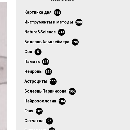
картинка дня
992
инструменты и методы
300
Nature&Science
214
болезнь Альцгеймера
195
сон
151
память
148
нейроны
144
астроциты
111
болезнь Паркинсона
106
нейрозоология
104
глия
102
сетчатка
95