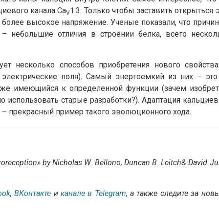
циевого канала Ca
1.3. Только чтобы заставить открыться 
V
более высокое напряжение. Ученые показали, что причин
 – небольшие отличия в строении белка, всего нескол
ет несколько способов приобретения нового свойства
 электрические поля). Самый энергоемкий из них – это
 уже имеющийся к определенной функции (зачем изобрет
о использовать старые разработки?). Адаптация кальциев
в – прекрасный пример такого эволюционного хода.
troreception» by Nicholas W. Bellono, Duncan B. Leitch& David Ju
ook
,
ВКонтакте
и
канале в Telegram
, а также следите за нов