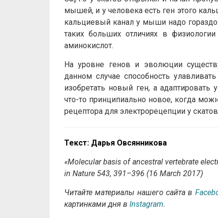
V
мышей, и у человека есть ген этого каль
кальциевый канал у мыши надо гораздо 
таких больших отличиях в физиологии
аминокислот.
На уровне генов и эволюции существу
данном случае способность улавливать
изобретать новый ген, а адаптировать
что-то принципиально новое, когда можн
рецептора для электрорецепции у скато
Текст
:
Дарья
Овсянникова
«Molecular basis of ancestral vertebrate elec
in Nature 543, 391–396 (16 March 2017)
Читайте материалы нашего сайта в
Faceb
картинками дня в
Instagram
.