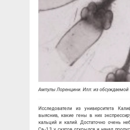
Ампулы Лоренцини. Илл: из обсуждаемой 
Исследователи из университета Кал
выяснив, какие гены в них экспрессир
кальций и калий. Достаточно очень н
Ca
1.3 у скатов открылся и начал пропу