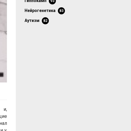
гиппокамп
93
нейрогенетика
83
аутизм
82
 и,
щие
нал
и у