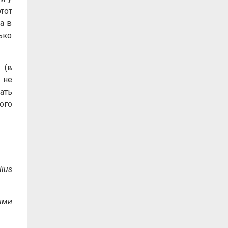
этот
а в
ько
 (в
 не
ать
ого
lius
ыми