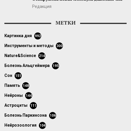
Редакция
МЕТКИ
картинка дня
992
инструменты и методы
300
Nature&Science
214
болезнь Альцгеймера
195
сон
151
память
148
нейроны
144
астроциты
111
болезнь Паркинсона
106
нейрозоология
104