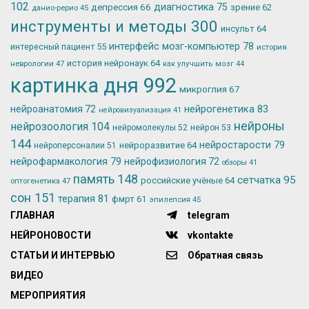
102
депрессия
66
диагностика
75
зрение
62
данио-рерио
45
инструменты и методы
300
инсульт
64
интерфейс мозг-компьютер
78
интересный пациент
55
история
история нейронаук
64
неврологии
47
как улучшить мозг
44
картинка дня
992
микроглия
67
нейрогенетика
83
нейроанатомия
72
нейровизуализация
41
нейроны
нейрозоология
104
нейромолекулы
52
нейрон
53
144
нейростарости
79
нейроразвитие
64
нейроперсоналии
51
нейрофармакология
79
нейрофизиология
72
обзоры
41
память
148
сетчатка
95
российские учёные
64
оптогенетика
47
сон
151
терапия
81
фмрт
61
эпилепсия
45
ГЛАВНАЯ
telegram
НЕЙРОНОВОСТИ
vkontakte
СТАТЬИ И ИНТЕРВЬЮ
Обратная связь
ВИДЕО
МЕРОПРИЯТИЯ