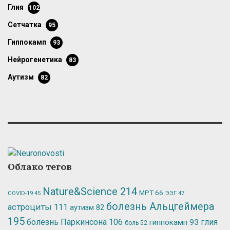
глия
102
сетчатка
95
гиппокамп
93
нейрогенетика
83
аутизм
82
Облако тегов
Nature&Science
214
МРТ
66
ЭЭГ
47
COVID-19
45
болезнь Альцгеймера
астроциты
111
аутизм
82
195
болезнь Паркинсона
106
глия
гиппокамп
93
боль
52