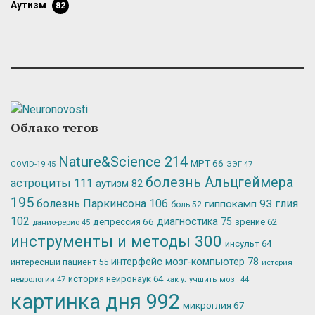
аутизм
82
Облако тегов
Nature&Science
214
МРТ
66
ЭЭГ
47
COVID-19
45
болезнь Альцгеймера
астроциты
111
аутизм
82
195
болезнь Паркинсона
106
глия
гиппокамп
93
боль
52
102
депрессия
66
диагностика
75
зрение
62
данио-рерио
45
инструменты и методы
300
инсульт
64
интерфейс мозг-компьютер
78
интересный пациент
55
история
история нейронаук
64
неврологии
47
как улучшить мозг
44
картинка дня
992
микроглия
67