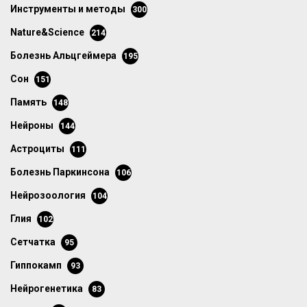
инструменты и методы
300
Nature&Science
214
болезнь Альцгеймера
195
сон
151
память
148
нейроны
144
астроциты
111
болезнь Паркинсона
106
нейрозоология
104
глия
102
сетчатка
95
гиппокамп
93
нейрогенетика
83