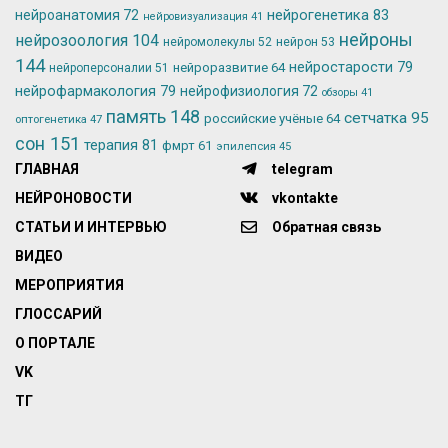
нейрогенетика
83
нейроанатомия
72
нейровизуализация
41
нейроны
нейрозоология
104
нейромолекулы
52
нейрон
53
144
нейростарости
79
нейроразвитие
64
нейроперсоналии
51
нейрофармакология
79
нейрофизиология
72
обзоры
41
память
148
сетчатка
95
российские учёные
64
оптогенетика
47
сон
151
терапия
81
фмрт
61
эпилепсия
45
ГЛАВНАЯ
telegram
НЕЙРОНОВОСТИ
vkontakte
СТАТЬИ И ИНТЕРВЬЮ
Обратная связь
ВИДЕО
МЕРОПРИЯТИЯ
ГЛОССАРИЙ
О ПОРТАЛЕ
VK
ТГ