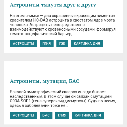
Астроциты тянутся друг к другу
На этом снимке — два окрашенные красящим виментин
красителем IHC-DAB астроцита в хвостатом ядре мозга
человека. Астроциты непосредственно
взаимодействуют с кровеносными сосудами, формируя
гемато-энцефалический барьер,…
АСТРОЦИТЫ
ГЛИЯ
ГЭБ
КАРТИНКА ДНЯ
Астроциты, мутация, БАС
Боковой амиотрофический склероз иногда бывает
наследственным. В этом случае он связан с мутацией
G93A SOD1 (гена супероксиддисмутазы). Судя по всему,
здесь в заболевании тоже не…
АСТРОЦИТЫ
БАС
ГЛИЯ
КАРТИНКА ДНЯ