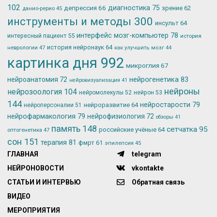
102
депрессия
66
диагностика
75
зрение
62
данио-рерио
45
инструменты и методы
300
инсульт
64
интерфейс мозг-компьютер
78
интересный пациент
55
история
история нейронаук
64
неврологии
47
как улучшить мозг
44
картинка дня
992
микроглия
67
нейрогенетика
83
нейроанатомия
72
нейровизуализация
41
нейроны
нейрозоология
104
нейромолекулы
52
нейрон
53
144
нейростарости
79
нейроразвитие
64
нейроперсоналии
51
нейрофармакология
79
нейрофизиология
72
обзоры
41
память
148
сетчатка
95
российские учёные
64
оптогенетика
47
сон
151
терапия
81
фмрт
61
эпилепсия
45
ГЛАВНАЯ
telegram
НЕЙРОНОВОСТИ
vkontakte
СТАТЬИ И ИНТЕРВЬЮ
Обратная связь
ВИДЕО
МЕРОПРИЯТИЯ