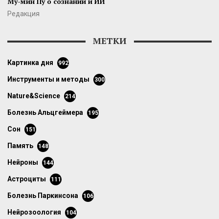
Му-мин Пу о сознании и ИИ
Редакция
МЕТКИ
картинка дня
992
инструменты и методы
300
Nature&Science
214
болезнь Альцгеймера
195
сон
151
память
148
нейроны
144
астроциты
111
болезнь Паркинсона
106
нейрозоология
104