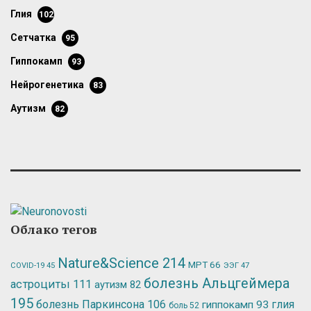
глия
102
сетчатка
95
гиппокамп
93
нейрогенетика
83
аутизм
82
Облако тегов
Nature&Science
214
МРТ
66
ЭЭГ
47
COVID-19
45
болезнь Альцгеймера
астроциты
111
аутизм
82
195
болезнь Паркинсона
106
глия
гиппокамп
93
боль
52