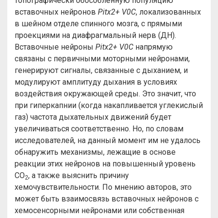
топографически обособленную популяцию
вставочных нейронов
Pitx2+ V0C
, локализованных
в шейном отделе спинного мозга, с прямыми
проекциями на диафрагмальный нерв (ДН).
Вставочные нейроны
Pitx2+ V0C
напрямую
связаны с первичными моторными нейронами,
генерируют сигналы, связанные с дыханием, и
модулируют амплитуду дыхания в условиях
воздействия окружающей среды. Это значит, что
при гиперкапнии (когда накапливается углекислый
газ) частота дыхательных движений будет
увеличиваться соответственно. Но, по словам
исследователей, на данный момент им не удалось
обнаружить механизмы, лежащие в основе
реакции этих нейронов на повышенный уровень
CO
, а также выяснить причину
2
хемочувствительности. По мнению авторов, это
может быть взаимосвязь вставочных нейронов с
хемосенсорными нейронами или собственная