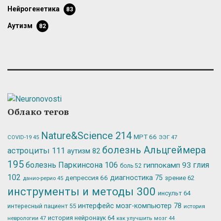
нейрогенетика
83
аутизм
82
Облако тегов
Nature&Science
214
МРТ
66
ЭЭГ
47
COVID-19
45
болезнь Альцгеймера
астроциты
111
аутизм
82
195
болезнь Паркинсона
106
глия
гиппокамп
93
боль
52
102
депрессия
66
диагностика
75
зрение
62
данио-рерио
45
инструменты и методы
300
инсульт
64
интерфейс мозг-компьютер
78
интересный пациент
55
история
история нейронаук
64
неврологии
47
как улучшить мозг
44