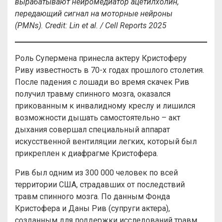
вырабатывают нейромедиатор ацетилхолин,
передающий сигнал на моторные нейроны
(
PMNs
).
Credit
:
Lin
et
al
. /
Cell
Reports
2025
Роль Супермена принесла актеру Кристоферу
Риву известность в 70-х годах прошлого столетия.
После падения с лошади во время скачек Рив
получил травму спинного мозга, оказался
прикованным к инвалидному креслу и лишился
возможности дышать самостоятельно – акт
дыхания совершал специальный аппарат
искусственной вентиляции легких, который был
прикреплен к диафрагме Кристофера.
Рив был одним из 300 000 человек по всей
территории США, страдавших от последствий
травм спинного мозга. По данным Фонда
Кристофера и Даны Рив (супруги актера),
созданным для поддержки исследований травм