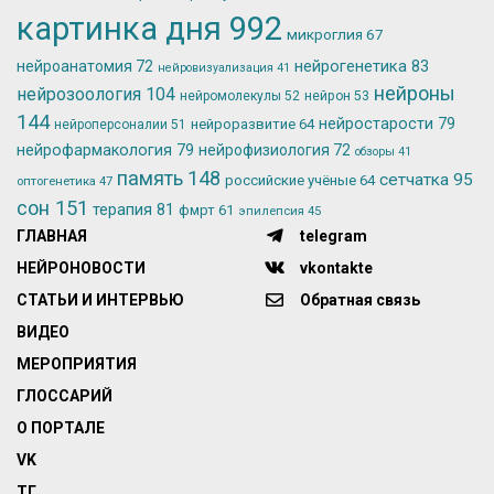
картинка дня
992
микроглия
67
нейрогенетика
83
нейроанатомия
72
нейровизуализация
41
нейроны
нейрозоология
104
нейромолекулы
52
нейрон
53
144
нейростарости
79
нейроразвитие
64
нейроперсоналии
51
нейрофармакология
79
нейрофизиология
72
обзоры
41
память
148
сетчатка
95
российские учёные
64
оптогенетика
47
сон
151
терапия
81
фмрт
61
эпилепсия
45
ГЛАВНАЯ
telegram
НЕЙРОНОВОСТИ
vkontakte
СТАТЬИ И ИНТЕРВЬЮ
Обратная связь
ВИДЕО
МЕРОПРИЯТИЯ
ГЛОССАРИЙ
О ПОРТАЛЕ
VK
ТГ