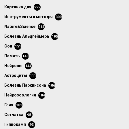
картинка дня
992
инструменты и методы
300
Nature&Science
214
болезнь Альцгеймера
195
сон
151
память
148
нейроны
144
астроциты
111
болезнь Паркинсона
106
нейрозоология
104
глия
102
сетчатка
95
гиппокамп
93