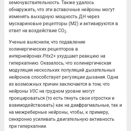
хемочувствительность. Также удалось
обнаружить, что эти вставочные нейроны могут
изменять выходную мощность ДН через
мускариновые рецепторы (M2) и активируются в
ответ на воздействие CO
.
2
Ученые выяснили, что подавление
холинергических рецепторов в
интернейронах
Pitx2+
ухудшает реакцию на
гиперкапнию. Оказалось, что холинергическая
модуляция нескольких популяций дыхательных
нейронов способствует регуляции дыхания. Одна
из возможных причин заключается в том, что
нейроны
V0C
на грудном уровне могут
проецироваться (то есть тянуть свои отростки и
взаимодействовать) как на диафрагмальные, так и
на межреберные нейроны, чтобы, к примеру,
синхронно усиливать двигательную активность
при гиперкапнии.