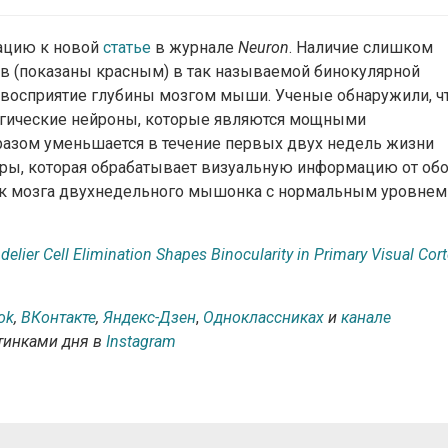
рацию к новой
статье
в журнале
Neuron
. Наличие слишком
в (показаны красным) в так называемой бинокулярной
 восприятие глубины мозгом мыши. Ученые обнаружили, ч
ргические нейроны, которые являются мощными
разом уменьшается в течение первых двух недель жизни
оры, которая обрабатывает визуальную информацию от об
сток мозга двухнедельного мышонка с нормальным уровнем
delier Cell Elimination Shapes Binocularity in Primary Visual Cor
ok
,
ВКонтакте
,
Яндекс-Дзен
,
Одноклассниках
и
канале
ртинками дня в
Instagram