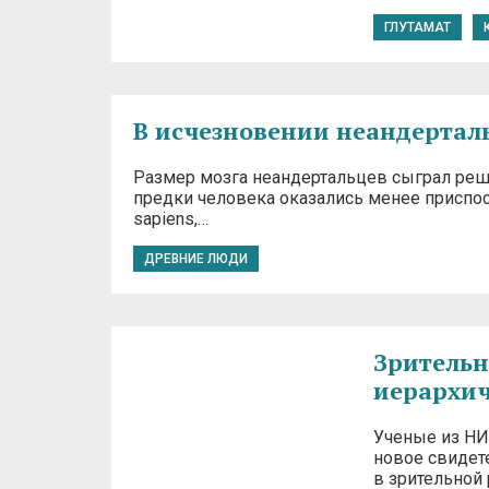
ГЛУТАМАТ
В исчезновении неандертал
Размер мозга неандертальцев сыграл ре
предки человека оказались менее присп
sapiens,…
ДРЕВНИЕ ЛЮДИ
Зрительн
иерархи
Ученые из НИ
новое свидет
в зрительной 