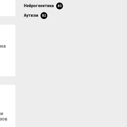
нейрогенетика
83
аутизм
82
чка
ли
азов