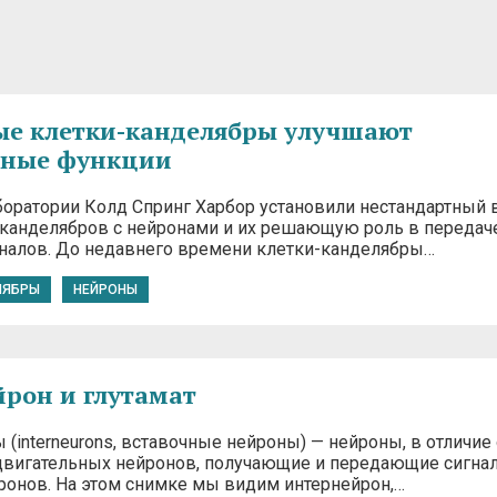
ые клетки-канделябры улучшают
вные функции
боратории Колд Спринг Харбор установили нестандартный 
-канделябров с нейронами и их решающую роль в передач
налов. До недавнего времени клетки-канделябры…
ЛЯБРЫ
НЕЙРОНЫ
рон и глутамат
(interneurons, вставочные нейроны) — нейроны, в отличие 
двигательных нейронов, получающие и передающие сигна
йронов. На этом снимке мы видим интернейрон,…