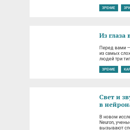
ЗРЕНИЕ
ЗР
Из глаза 
Перед вами —
из самых сло
людей три ти
ЗРЕНИЕ
КА
Свет и з
в нейрон
В новом иссл
Neuron, учены
вызывают спе