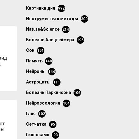
картинка дня
992
инструменты и методы
300
Nature&Science
214
болезнь Альцгеймера
195
сон
151
вид
память
148
е
нейроны
144
астроциты
111
болезнь Паркинсона
106
нейрозоология
104
глия
102
от
сетчатка
95
лы
гиппокамп
93