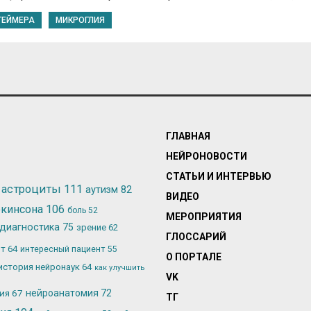
ГЕЙМЕРА
МИКРОГЛИЯ
ГЛАВНАЯ
НЕЙРОНОВОСТИ
СТАТЬИ И ИНТЕРВЬЮ
астроциты
111
аутизм
82
ВИДЕО
ркинсона
106
боль
52
МЕРОПРИЯТИЯ
диагностика
75
зрение
62
ГЛОССАРИЙ
ьт
64
интересный пациент
55
О ПОРТАЛЕ
история нейронаук
64
как улучшить
VK
лия
67
нейроанатомия
72
ТГ