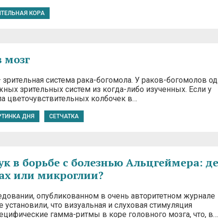
ИТЕЛЬНАЯ КОРА
в мозг
 зрительная система рака-богомола. У раков-богомолов од
жных зрительных систем из когда-либо изученных. Если у
па цветочувствительных колбочек в…
РТИНКА ДНЯ
СЕТЧАТКА
вук в борьбе с болезнью Альцгеймера: д
ах или микроглии?
едовании, опубликованном в очень авторитетном журнале
е установили, что визуальная и слуховая стимуляция
цифические гамма-ритмы в коре головного мозга, что, в…