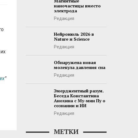
Магнитные
наночастицы вместо
электрода
Редакция
то
Нейроиюль 2026 в
Nature и Science
Редакция
оих
Обнаружена новая
молекула давления сна
Редакция
tex
”
Эмерджентный разум.
Беседа Константина
Анохина с Му-мин Пу о
сознании и ИИ
Редакция
МЕТКИ