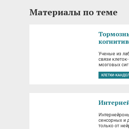
Материалы по теме
Тормозн
когнити
Ученые из ла
связи клеток
мозговых сиг
КЛЕТКИ-КАНДЕ
Интерней
Интернейроны 
сенсорных и 
только от не