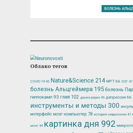
БОЛЕЗНЬ АЛЬЦ
Облако тегов
Nature&Science
214
МРТ
66
ЭЭГ
47
COVID-19
45
болезнь Альцгеймера
195
болезнь Па
глия
102
гиппокамп
93
депрессия
66
данио-рерио
45
инструменты и методы
300
инсул
интерфейс мозг-компьютер
78
история неврологии
47
картинка дня
992
микрог
мозг
44