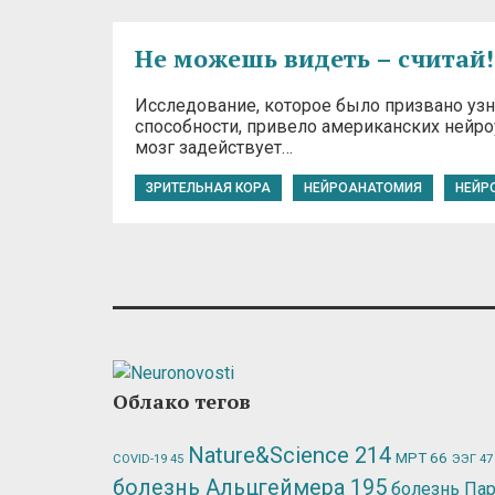
Не можешь видеть – считай!
Исследование, которое было призвано узн
способности, привело американских нейро
мозг задействует…
ЗРИТЕЛЬНАЯ КОРА
НЕЙРОАНАТОМИЯ
НЕЙР
Облако тегов
Nature&Science
214
МРТ
66
ЭЭГ
47
COVID-19
45
болезнь Альцгеймера
195
болезнь Па