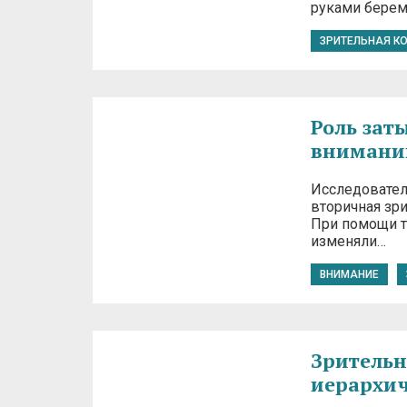
руками берем
ЗРИТЕЛЬНАЯ К
Роль зат
внимани
Исследовател
вторичная зр
При помощи т
изменяли…
ВНИМАНИЕ
Зрительн
иерархи