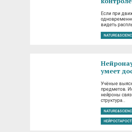
контроле
Если при дви
одновременно
видеть распл
NATURE&SCIENC
Нейронаук
умеет до
Учёные выясн
предметов. Ис
нейроны связ
структура…
NATURE&SCIENC
НЕЙРОСТАРОСТ