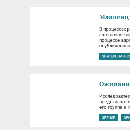
Младенцы
В процессах 
затылочно-ви
процессе взр
опубликовано
ЗРИТЕЛЬНАЯ К
Ожидания
Исследовател
предсказать п
его группа в
ЗРЕНИЕ
ЗР