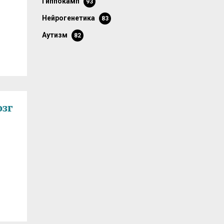
гиппокамп
93
нейрогенетика
83
аутизм
82
озг