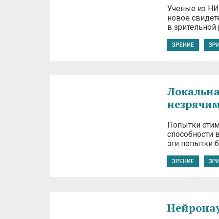
Ученые из НИ
новое свидет
в зрительной 
ЗРЕНИЕ
ЗР
Локальна
незрячим
Попытки стим
способности 
эти попытки 
ЗРЕНИЕ
ЗР
Нейронаук