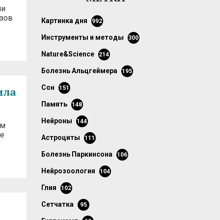
ли
азов
картинка дня
992
инструменты и методы
300
Nature&Science
214
болезнь Альцгеймера
195
сон
ила
151
память
148
нейроны
144
ям
се
астроциты
111
болезнь Паркинсона
106
нейрозоология
104
глия
102
сетчатка
95