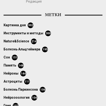
Редакция
МЕТКИ
картинка дня
992
инструменты и методы
300
Nature&Science
214
болезнь Альцгеймера
195
сон
151
память
148
нейроны
144
астроциты
111
болезнь Паркинсона
106
нейрозоология
104
глия
102