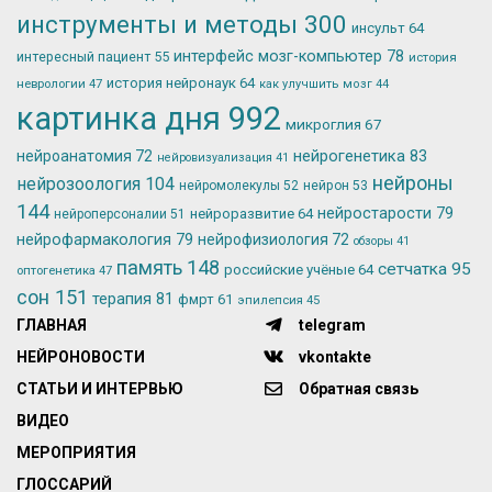
инструменты и методы
300
инсульт
64
интерфейс мозг-компьютер
78
интересный пациент
55
история
история нейронаук
64
неврологии
47
как улучшить мозг
44
картинка дня
992
микроглия
67
нейрогенетика
83
нейроанатомия
72
нейровизуализация
41
нейроны
нейрозоология
104
нейромолекулы
52
нейрон
53
144
нейростарости
79
нейроразвитие
64
нейроперсоналии
51
нейрофармакология
79
нейрофизиология
72
обзоры
41
память
148
сетчатка
95
российские учёные
64
оптогенетика
47
сон
151
терапия
81
фмрт
61
эпилепсия
45
ГЛАВНАЯ
telegram
НЕЙРОНОВОСТИ
vkontakte
СТАТЬИ И ИНТЕРВЬЮ
Обратная связь
ВИДЕО
МЕРОПРИЯТИЯ
ГЛОССАРИЙ