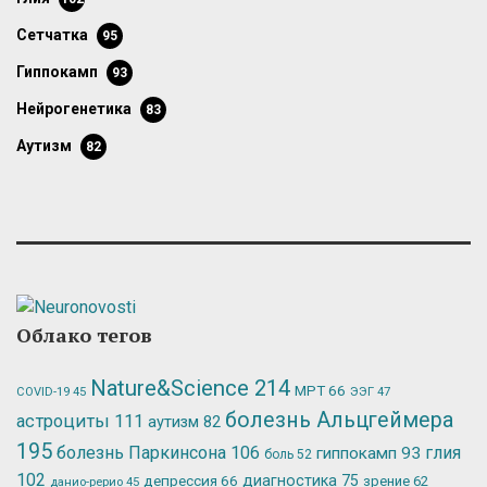
сетчатка
95
гиппокамп
93
нейрогенетика
83
аутизм
82
Облако тегов
Nature&Science
214
МРТ
66
ЭЭГ
47
COVID-19
45
болезнь Альцгеймера
астроциты
111
аутизм
82
195
болезнь Паркинсона
106
глия
гиппокамп
93
боль
52
102
депрессия
66
диагностика
75
зрение
62
данио-рерио
45