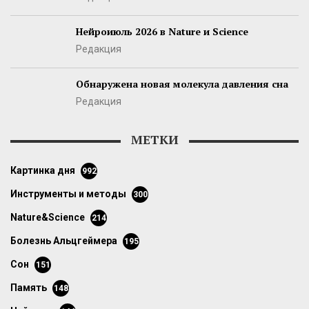
Нейроиюль 2026 в Nature и Science
Редакция
Обнаружена новая молекула давления сна
Редакция
МЕТКИ
картинка дня
992
инструменты и методы
300
Nature&Science
214
болезнь Альцгеймера
195
сон
151
память
148