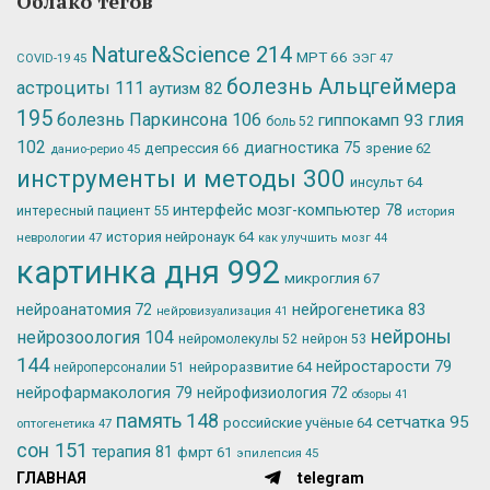
Облако тегов
Nature&Science
214
МРТ
66
ЭЭГ
47
COVID-19
45
болезнь Альцгеймера
астроциты
111
аутизм
82
195
болезнь Паркинсона
106
глия
гиппокамп
93
боль
52
102
депрессия
66
диагностика
75
зрение
62
данио-рерио
45
инструменты и методы
300
инсульт
64
интерфейс мозг-компьютер
78
интересный пациент
55
история
история нейронаук
64
неврологии
47
как улучшить мозг
44
картинка дня
992
микроглия
67
нейрогенетика
83
нейроанатомия
72
нейровизуализация
41
нейроны
нейрозоология
104
нейромолекулы
52
нейрон
53
144
нейростарости
79
нейроразвитие
64
нейроперсоналии
51
нейрофармакология
79
нейрофизиология
72
обзоры
41
память
148
сетчатка
95
российские учёные
64
оптогенетика
47
сон
151
терапия
81
фмрт
61
эпилепсия
45
ГЛАВНАЯ
telegram