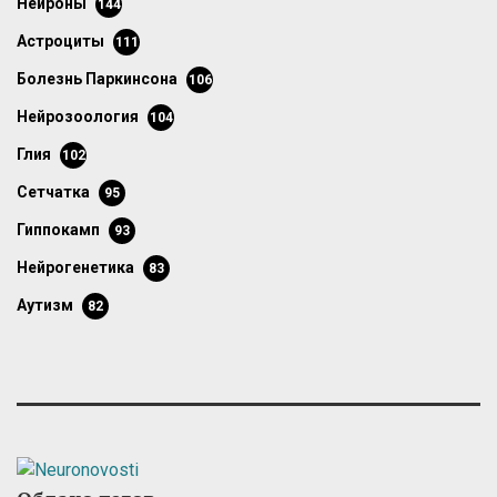
нейроны
144
астроциты
111
болезнь Паркинсона
106
нейрозоология
104
глия
102
сетчатка
95
гиппокамп
93
нейрогенетика
83
аутизм
82