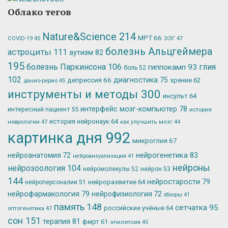
Облако тегов
Nature&Science
214
МРТ
66
ЭЭГ
47
COVID-19
45
болезнь Альцгеймера
астроциты
111
аутизм
82
195
болезнь Паркинсона
106
глия
гиппокамп
93
боль
52
102
депрессия
66
диагностика
75
зрение
62
данио-рерио
45
инструменты и методы
300
инсульт
64
интерфейс мозг-компьютер
78
интересный пациент
55
история
история нейронаук
64
неврологии
47
как улучшить мозг
44
картинка дня
992
микроглия
67
нейрогенетика
83
нейроанатомия
72
нейровизуализация
41
нейроны
нейрозоология
104
нейромолекулы
52
нейрон
53
144
нейростарости
79
нейроразвитие
64
нейроперсоналии
51
нейрофармакология
79
нейрофизиология
72
обзоры
41
память
148
сетчатка
95
российские учёные
64
оптогенетика
47
сон
151
терапия
81
фмрт
61
эпилепсия
45