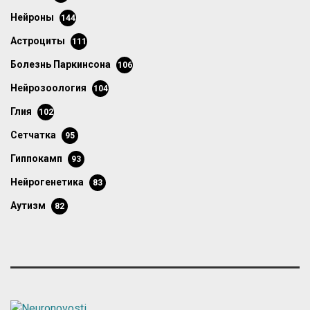
нейроны
144
астроциты
111
болезнь Паркинсона
106
нейрозоология
104
глия
102
сетчатка
95
гиппокамп
93
нейрогенетика
83
аутизм
82