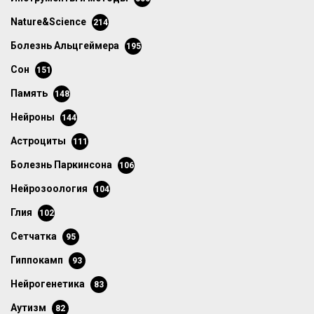
Nature&Science
214
болезнь Альцгеймера
195
сон
151
память
148
нейроны
144
астроциты
111
болезнь Паркинсона
106
нейрозоология
104
глия
102
сетчатка
95
гиппокамп
93
нейрогенетика
83
аутизм
82