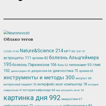
Облако тегов
Nature&Science
214
МРТ
66
ЭЭГ
47
COVID-19
45
болезнь Альцгеймера
астроциты
111
аутизм
82
195
болезнь Паркинсона
106
глия
гиппокамп
93
боль
52
102
депрессия
66
диагностика
75
зрение
62
данио-рерио
45
инструменты и методы
300
инсульт
64
интерфейс мозг-компьютер
78
интересный пациент
55
история
история нейронаук
64
неврологии
47
как улучшить мозг
44
картинка дня
992
микроглия
67
нейрогенетика
83
нейроанатомия
72