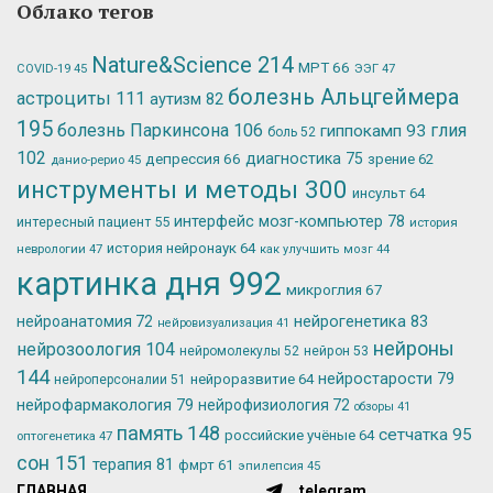
Облако тегов
Nature&Science
214
МРТ
66
ЭЭГ
47
COVID-19
45
болезнь Альцгеймера
астроциты
111
аутизм
82
195
болезнь Паркинсона
106
глия
гиппокамп
93
боль
52
102
депрессия
66
диагностика
75
зрение
62
данио-рерио
45
инструменты и методы
300
инсульт
64
интерфейс мозг-компьютер
78
интересный пациент
55
история
история нейронаук
64
неврологии
47
как улучшить мозг
44
картинка дня
992
микроглия
67
нейрогенетика
83
нейроанатомия
72
нейровизуализация
41
нейроны
нейрозоология
104
нейромолекулы
52
нейрон
53
144
нейростарости
79
нейроразвитие
64
нейроперсоналии
51
нейрофармакология
79
нейрофизиология
72
обзоры
41
память
148
сетчатка
95
российские учёные
64
оптогенетика
47
сон
151
терапия
81
фмрт
61
эпилепсия
45
ГЛАВНАЯ
telegram