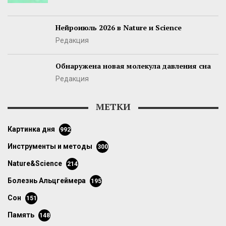
Нейроиюль 2026 в Nature и Science
Редакция
Обнаружена новая молекула давления сна
Редакция
МЕТКИ
картинка дня
992
инструменты и методы
300
Nature&Science
214
болезнь Альцгеймера
195
сон
151
память
148