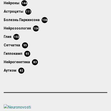
нейроны
144
астроциты
111
болезнь Паркинсона
106
нейрозоология
104
глия
102
сетчатка
95
гиппокамп
93
нейрогенетика
83
аутизм
82