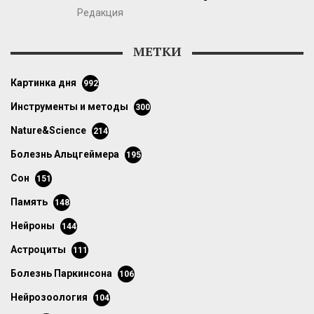
Редакция
МЕТКИ
картинка дня
992
инструменты и методы
300
Nature&Science
214
болезнь Альцгеймера
195
сон
151
память
148
нейроны
144
астроциты
111
болезнь Паркинсона
106
нейрозоология
104