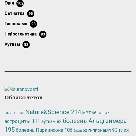
глия
102
сетчатка
95
гиппокамп
93
нейрогенетика
83
аутизм
82
Облако тегов
Nature&Science
214
МРТ
66
ЭЭГ
47
COVID-19
45
болезнь Альцгеймера
астроциты
111
аутизм
82
195
болезнь Паркинсона
106
глия
гиппокамп
93
боль
52