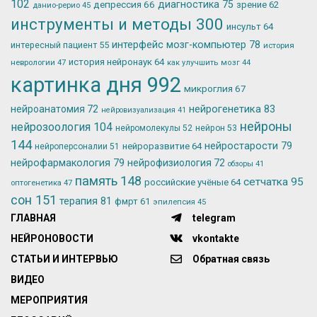
102
депрессия
66
диагностика
75
зрение
62
данио-рерио
45
инструменты и методы
300
инсульт
64
интерфейс мозг-компьютер
78
интересный пациент
55
история
история нейронаук
64
неврологии
47
как улучшить мозг
44
картинка дня
992
микроглия
67
нейрогенетика
83
нейроанатомия
72
нейровизуализация
41
нейроны
нейрозоология
104
нейромолекулы
52
нейрон
53
144
нейростарости
79
нейроразвитие
64
нейроперсоналии
51
нейрофармакология
79
нейрофизиология
72
обзоры
41
память
148
сетчатка
95
российские учёные
64
оптогенетика
47
сон
151
терапия
81
фмрт
61
эпилепсия
45
ГЛАВНАЯ
telegram
НЕЙРОНОВОСТИ
vkontakte
СТАТЬИ И ИНТЕРВЬЮ
Обратная связь
ВИДЕО
МЕРОПРИЯТИЯ