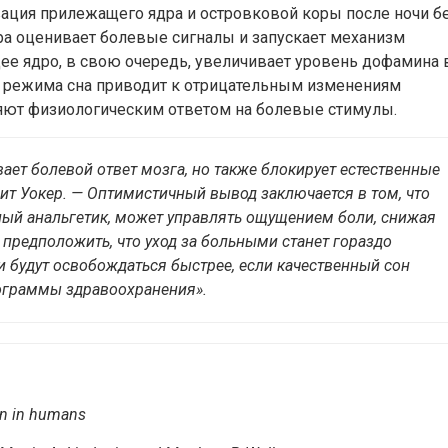
вация прилежащего ядра и островковой коры после ночи б
ора оценивает болевые сигналы и запускает механизм
ее ядро, в свою очередь, увеличивает уровень дофамина 
ие режима сна приводит к отрицательным изменениям
яют физиологическим ответом на болевые стимулы.
вает болевой ответ мозга, но также блокирует естественные
рит Уокер. — Оптимистичный вывод заключается в том, что
нный анальгетик, может управлять ощущением боли, снижая
 предположить, что уход за больными станет гораздо
и будут освобождаться быстрее, если качественный сон
ограммы здравоохранения».
ion in humans