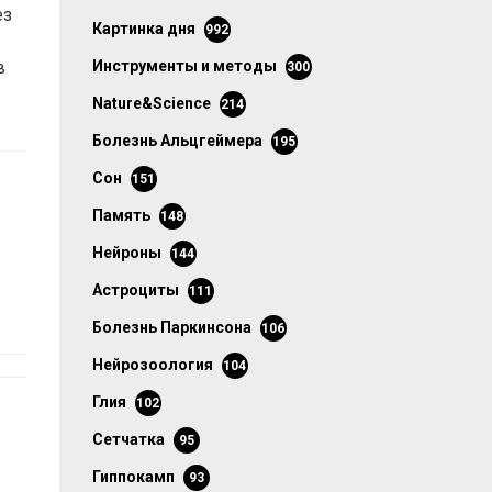
ез
картинка дня
992
в
инструменты и методы
300
Nature&Science
214
болезнь Альцгеймера
195
сон
151
память
148
нейроны
144
астроциты
111
болезнь Паркинсона
106
нейрозоология
104
глия
102
сетчатка
95
гиппокамп
93