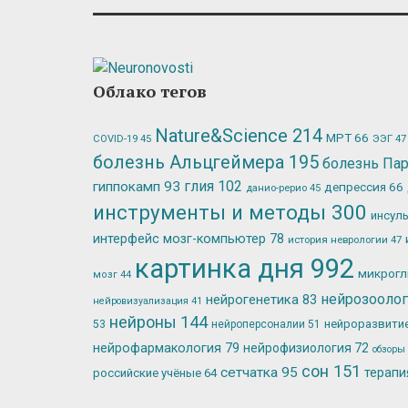
Облако тегов
Nature&Science
214
МРТ
66
ЭЭГ
47
COVID-19
45
болезнь Альцгеймера
195
болезнь Па
глия
102
гиппокамп
93
депрессия
66
данио-рерио
45
инструменты и методы
300
инсул
интерфейс мозг-компьютер
78
история неврологии
47
картинка дня
992
микрог
мозг
44
нейрозооло
нейрогенетика
83
нейровизуализация
41
нейроны
144
нейроразвити
53
нейроперсоналии
51
нейрофармакология
79
нейрофизиология
72
обзоры
сон
151
сетчатка
95
терап
российские учёные
64