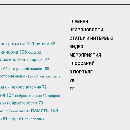
ГЛАВНАЯ
НЕЙРОНОВОСТИ
СТАТЬИ И ИНТЕРВЬЮ
астроциты
111
аутизм
82
ВИДЕО
ркинсона
106
боль
52
МЕРОПРИЯТИЯ
диагностика
75
зрение
62
ГЛОССАРИЙ
ьт
64
интересный пациент
55
О ПОРТАЛЕ
история нейронаук
64
как улучшить
VK
лия
67
нейроанатомия
72
ТГ
гия
104
нейромолекулы
52
нейрон
нейростарости
79
е
64
память
148
оптогенетика
47
41
ия
81
фмрт
61
эпилепсия
45