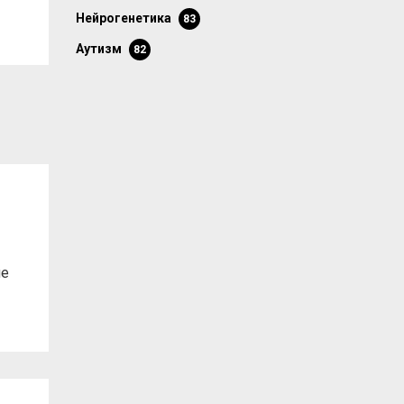
нейрогенетика
83
аутизм
82
ле