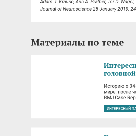
Adam J. Krause
,
Aric A. Prather
,
Tor D. Wager
,
Journal of Neuroscience
28 January 2019,
24
Материалы по теме
Интересн
головной
Историю о 34
мире, после ч
BMJ Case Rep
ИНТЕРЕСНЫЙ П