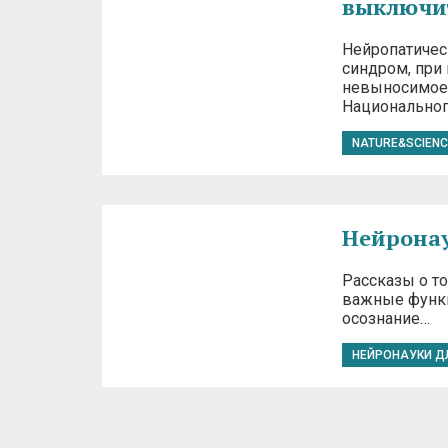
выключит
Нейропатичес
синдром, при
невыносимое 
Национально
NATURE&SCIENC
Нейронау
Рассказы о т
важные функц
осознание…
НЕЙРОНАУКИ Д