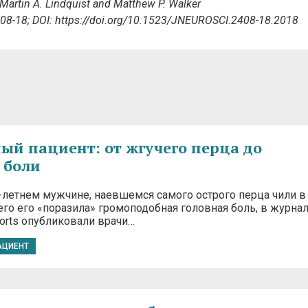
Martin A. Lindquist
and
Matthew P. Walker
08-18;
DOI: https://doi.org/10.1523/JNEUROSCI.2408-18.2018
ый пациент: от жгучего перца до
 боли
-летнем мужчине, наевшемся самого острого перца чили в
его его «поразила» громоподобная головная боль, в журна
orts опубликовали врачи…
АЦИЕНТ