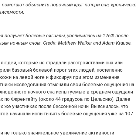
e, помогают объяснить порочный круг потери сна, хроническ
висимости.
я получает болевые сигналы, увеличилась на 126% после
ым ночным сном. Сredit: Matthew Walker and Adam Krause.
людей, которые не страдали расстройствами сна или
рили базовый болевой порог этих людей, постепенно
 кожи на левой ноге и фиксируя при этом изменения
тники исследования отмечали свои болевые ощущения на
 полноценного ночного сна испытуемые в среднем ощущали
х по Фаренгейту (около 44 градусов по Цельсию). Далее
х же участниках после бессонной ночи. Выяснилось, что
тов начинали испытывать болевые ощущения уже на 107
 не только значительное увеличение активности