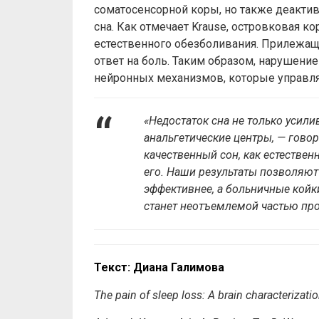
соматосенсорной коры, но также деакти
сна. Как отмечает Krause, островковая к
естественного обезболивания. Прилежащ
ответ на боль. Таким образом, нарушен
нейронных механизмов, которые управл
«Недостаток сна не только усили
анальгетические центры, — гово
качественный сон, как естестве
его. Наши результаты позволяют
эффективнее, а больничные койк
станет неотъемлемой частью пр
Текст: Диана Галимова
The pain of sleep loss: A brain characterizat