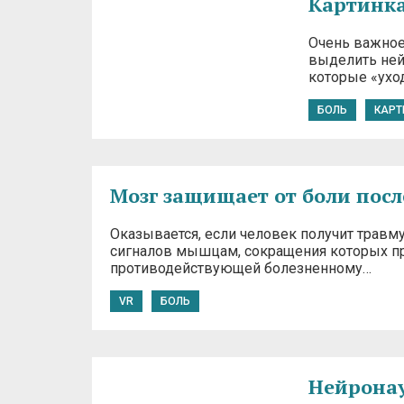
Картинка
Очень важное
выделить ней
которые «уход
БОЛЬ
КАРТ
Мозг защищает от боли пос
Оказывается, если человек получит травм
сигналов мышцам, сокращения которых при
противодействующей болезненному…
VR
БОЛЬ
Нейронаук