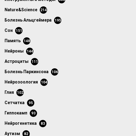
Nature&Science
214
болезнь Альцгеймера
195
сон
151
память
148
нейроны
144
астроциты
111
болезнь Паркинсона
106
нейрозоология
104
глия
102
сетчатка
95
гиппокамп
93
нейрогенетика
83
аутизм
82