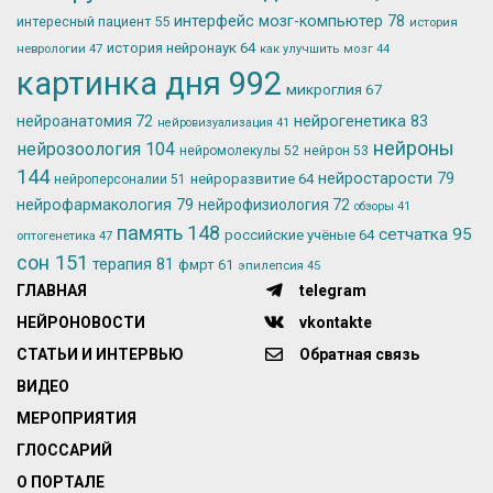
интерфейс мозг-компьютер
78
интересный пациент
55
история
история нейронаук
64
неврологии
47
как улучшить мозг
44
картинка дня
992
микроглия
67
нейрогенетика
83
нейроанатомия
72
нейровизуализация
41
нейроны
нейрозоология
104
нейромолекулы
52
нейрон
53
144
нейростарости
79
нейроразвитие
64
нейроперсоналии
51
нейрофармакология
79
нейрофизиология
72
обзоры
41
память
148
сетчатка
95
российские учёные
64
оптогенетика
47
сон
151
терапия
81
фмрт
61
эпилепсия
45
ГЛАВНАЯ
telegram
НЕЙРОНОВОСТИ
vkontakte
СТАТЬИ И ИНТЕРВЬЮ
Обратная связь
ВИДЕО
МЕРОПРИЯТИЯ
ГЛОССАРИЙ
О ПОРТАЛЕ