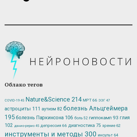
Облако тегов
Nature&Science
214
МРТ
66
ЭЭГ
47
COVID-19
45
болезнь Альцгеймера
астроциты
111
аутизм
82
195
болезнь Паркинсона
106
глия
гиппокамп
93
боль
52
102
депрессия
66
диагностика
75
зрение
62
данио-рерио
45
инструменты и методы
300
инсульт
64