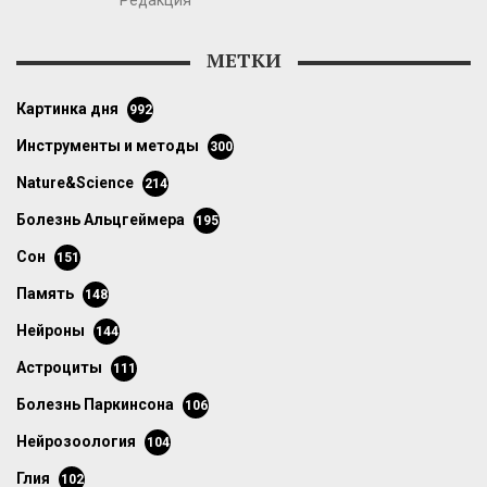
Редакция
МЕТКИ
картинка дня
992
инструменты и методы
300
Nature&Science
214
болезнь Альцгеймера
195
сон
151
память
148
нейроны
144
астроциты
111
болезнь Паркинсона
106
нейрозоология
104
глия
102