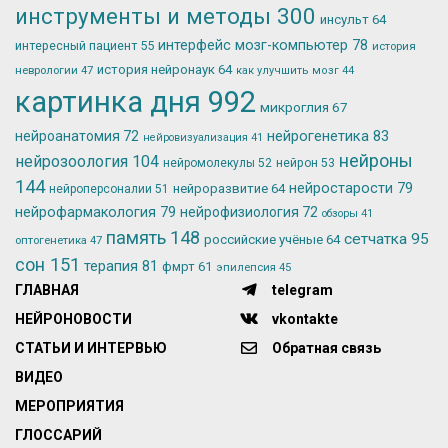
инструменты и методы
300
инсульт
64
интерфейс мозг-компьютер
78
интересный пациент
55
история
история нейронаук
64
неврологии
47
как улучшить мозг
44
картинка дня
992
микроглия
67
нейрогенетика
83
нейроанатомия
72
нейровизуализация
41
нейроны
нейрозоология
104
нейромолекулы
52
нейрон
53
144
нейростарости
79
нейроразвитие
64
нейроперсоналии
51
нейрофармакология
79
нейрофизиология
72
обзоры
41
память
148
сетчатка
95
российские учёные
64
оптогенетика
47
сон
151
терапия
81
фмрт
61
эпилепсия
45
ГЛАВНАЯ
telegram
НЕЙРОНОВОСТИ
vkontakte
СТАТЬИ И ИНТЕРВЬЮ
Обратная связь
ВИДЕО
МЕРОПРИЯТИЯ
ГЛОССАРИЙ