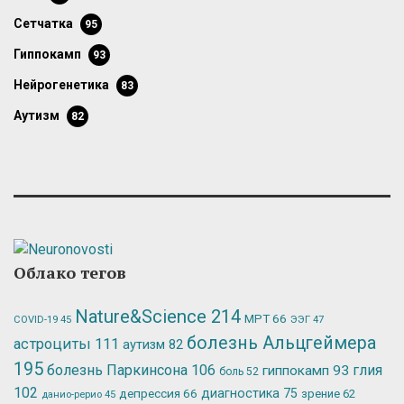
сетчатка
95
гиппокамп
93
нейрогенетика
83
аутизм
82
Облако тегов
Nature&Science
214
МРТ
66
ЭЭГ
47
COVID-19
45
болезнь Альцгеймера
астроциты
111
аутизм
82
195
болезнь Паркинсона
106
глия
гиппокамп
93
боль
52
102
депрессия
66
диагностика
75
зрение
62
данио-рерио
45