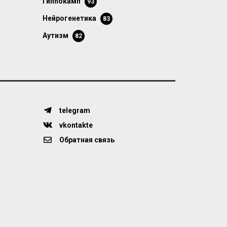
гиппокамп
93
нейрогенетика
83
аутизм
82
telegram
vkontakte
Обратная связь