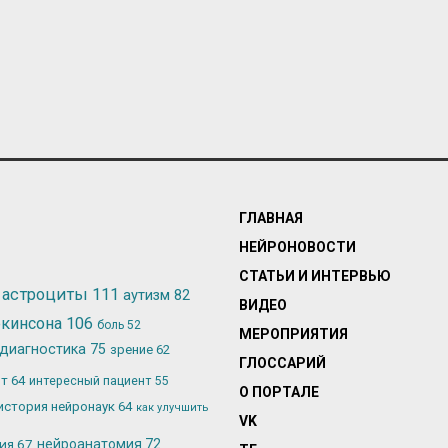
ГЛАВНАЯ
НЕЙРОНОВОСТИ
СТАТЬИ И ИНТЕРВЬЮ
астроциты
111
аутизм
82
ВИДЕО
ркинсона
106
боль
52
МЕРОПРИЯТИЯ
диагностика
75
зрение
62
ГЛОССАРИЙ
ьт
64
интересный пациент
55
О ПОРТАЛЕ
история нейронаук
64
как улучшить
VK
лия
67
нейроанатомия
72