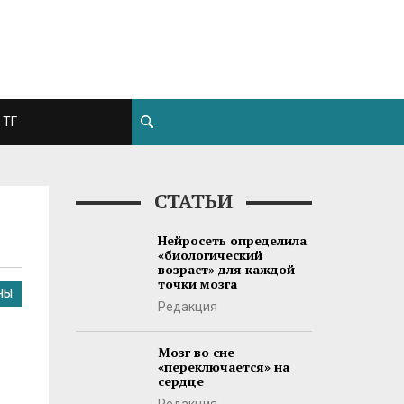
ТГ
СТАТЬИ
Нейросеть определила
«биологический
возраст» для каждой
точки мозга
НЫ
Редакция
Мозг во сне
«переключается» на
сердце