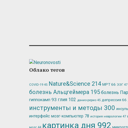
Облако тегов
Nature&Science
214
МРТ
66
ЭЭГ
47
COVID-19
45
болезнь Альцгеймера
195
болезнь Па
глия
102
гиппокамп
93
депрессия
66
данио-рерио
45
инструменты и методы
300
инсул
интерфейс мозг-компьютер
78
история неврологии
47
картинка дня
992
микрог
мозг
44