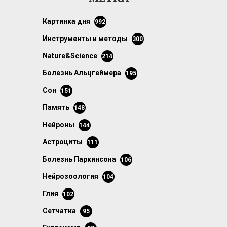
картинка дня
992
инструменты и методы
300
Nature&Science
214
болезнь Альцгеймера
195
сон
151
память
148
нейроны
144
астроциты
111
болезнь Паркинсона
106
нейрозоология
104
глия
102
сетчатка
95