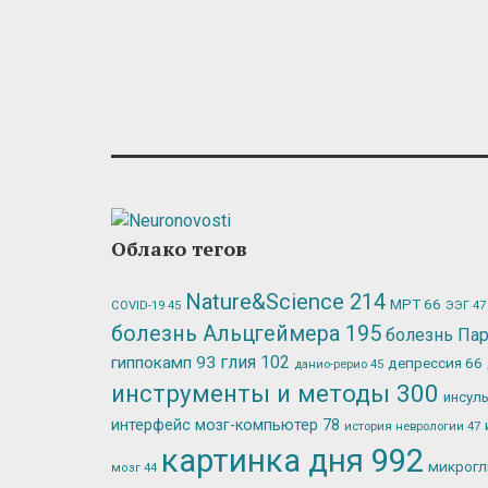
Облако тегов
Nature&Science
214
МРТ
66
ЭЭГ
47
COVID-19
45
болезнь Альцгеймера
195
болезнь Па
глия
102
гиппокамп
93
депрессия
66
данио-рерио
45
инструменты и методы
300
инсул
интерфейс мозг-компьютер
78
история неврологии
47
картинка дня
992
микрог
мозг
44