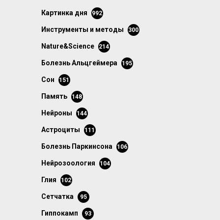
картинка дня
992
инструменты и методы
300
Nature&Science
214
болезнь Альцгеймера
195
сон
151
память
148
нейроны
144
астроциты
111
болезнь Паркинсона
106
нейрозоология
104
глия
102
сетчатка
95
гиппокамп
93