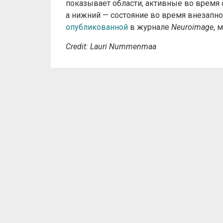
показывает области, активные во время с
а нижний — состояние во время внезапног
опубликованной
в журнале
Neuroimage
, 
Credit: Lauri Nummenmaa