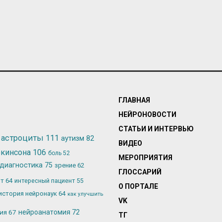
ГЛАВНАЯ
НЕЙРОНОВОСТИ
СТАТЬИ И ИНТЕРВЬЮ
астроциты
111
аутизм
82
ВИДЕО
ркинсона
106
боль
52
МЕРОПРИЯТИЯ
диагностика
75
зрение
62
ГЛОССАРИЙ
ьт
64
интересный пациент
55
О ПОРТАЛЕ
история нейронаук
64
как улучшить
VK
лия
67
нейроанатомия
72
ТГ