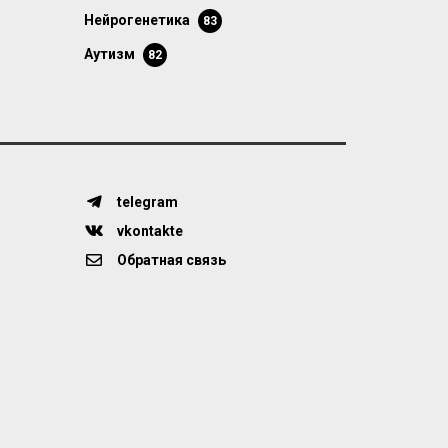
нейрогенетика
83
аутизм
82
telegram
vkontakte
Обратная связь